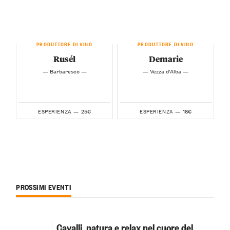
PRODUTTORE DI VINO
PRODUTTORE DI VINO
Rusél
Demarie
— Barbaresco —
— Vezza d’Alba —
25€
18€
ESPERIENZA —
ESPERIENZA —
PROSSIMI EVENTI
Cavalli, natura e relax nel cuore del