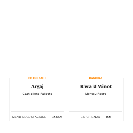
RISTORANTE
CASCINA
Argaj
R'era 'd Minot
— Castiglione Falletto —
— Monteu Roero —
35.00€
15€
MENU DEGUSTAZIONE —
ESPERIENZA —