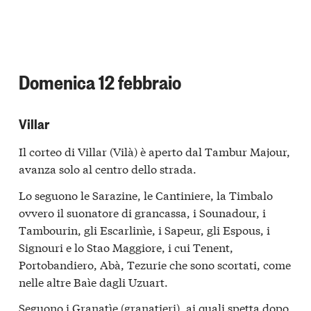
Domenica 12 febbraio
Villar
Il corteo di Villar (Vilà) è aperto dal Tambur Majour,
avanza solo al centro dello strada.
Lo seguono le Sarazine, le Cantiniere, la Timbalo
ovvero il suonatore di grancassa, i Sounadour, i
Tambourin, gli Escarlinìe, i Sapeur, gli Espous, i
Signouri e lo Stao Maggiore, i cui Tenent,
Portobandiero, Abà, Tezurie che sono scortati, come
nelle altre Baìe dagli Uzuart.
Seguono i Granatìe (granatieri), ai quali spetta dopo