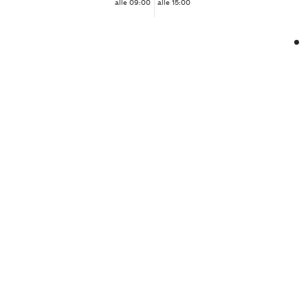
alle 09:00
alle 15:00
❮
❯