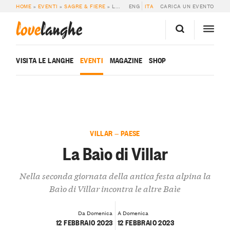
HOME
»
EVENTI
»
SAGRE & FIERE
»
LA BAÌO DI VILLAR
ENG
ITA
CARICA UN EVENTO
love
langhe
VISITA LE LANGHE
EVENTI
MAGAZINE
SHOP
VILLAR — PAESE
La Baìo di Villar
Nella seconda giornata della antica festa alpina la
Baìo di Villar incontra le altre Baìe
Da Domenica
A Domenica
12 FEBBRAIO 2023
12 FEBBRAIO 2023