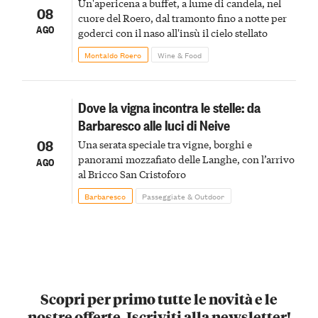
Un'apericena a buffet, a lume di candela, nel
08
cuore del Roero, dal tramonto fino a notte per
AGO
goderci con il naso all'insù il cielo stellato
Montaldo Roero
Wine & Food
Dove la vigna incontra le stelle: da
Barbaresco alle luci di Neive
08
Una serata speciale tra vigne, borghi e
panorami mozzafiato delle Langhe, con l’arrivo
AGO
al Bricco San Cristoforo
Barbaresco
Passeggiate & Outdoor
Scopri per primo tutte le novità e le
nostre offerte. Iscriviti alla newsletter!