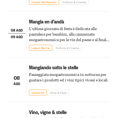
Casale Monferrato
Cultura & Cinema
Mangia en d’andà
L'ultima giornata di festa è dedicata alla
08 AGO
pantalera per bambini, alla camminata
09 AGO
enogastronomica per le vie del paese e al finale
pirotecnico
Lequio Berria
Cultura & Cinema
Mangiando sotto le stelle
Passeggiata enogastronomica in notturna per
08
gustare i prodotti ed i vini tipici vicesi e locali
AGO
Vicoforte
Wine & Food
Vino, vigne & stelle