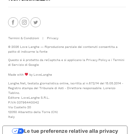
Termini & Condizioni
|
Privacy
© 2026 Love Langhe — Riproduzione parziale dei contenuti consentita a
patto di indicarne la fonte
Questo si è protetto da reCaptcha e si applicano la
Privacy Policy
e i
Termini
di Servizio
di Google
Made with
by LoveLanghe
Langhe.Net, testata giornalistica online, iscritta al n.672/14 del 15.05.2014 -
Registro stampa del Tribunale di Asti - Direttore responsabile: Lorenzo
Tablino.
Editore: LoveLanghe S.R.L.
P.IVA 03796440042
Via Castello 20
12050 Albaretto della Torre (CN)
Italy
Le tue preferenze relative alla privacy