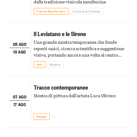
della tradizione vinicola monferrina
Fubine Monferrato
Cultura & Cinema
Il Leviatano e le Sirene
Una grande mostra temporanea che fonde
05 AGO
reperti unici, ricerca scientifica e suggestione
10 AGO
visiva, portando ancora una volta al centro
della scena le meraviglie del passato astigiano
Asti
Mostre
Tracce contemporanee
Mostra di pittura dell'artista Luca Olivero
07 AGO
17 AGO
Mango