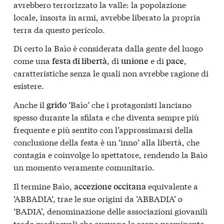
avrebbero terrorizzato la valle: la popolazione
locale, insorta in armi, avrebbe liberato la propria
terra da questo pericolo.
Di certo la Baìo è considerata dalla gente del luogo
come una
, di
e di
,
festa di libertà
unione
pace
caratteristiche senza le quali non avrebbe ragione di
esistere.
Anche il
‘Baìo’ che i protagonisti lanciano
grido
spesso durante la sfilata e che diventa sempre più
frequente e più sentito con l’approssimarsi della
conclusione della festa è un ‘inno’ alla libertà, che
contagia e coinvolge lo spettatore, rendendo la Baìo
un momento veramente comunitario.
Il termine Baìo,
equivalente a
accezione occitana
‘ABBADIA’, trae le sue origini da ’ABBADIA’ o
‘BADIA’, denominazione delle associazioni giovanili
tardo medioevali che avevano lo scopo preminente,