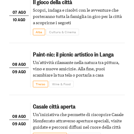
Il gioco della città
Scopri, indaga e risolvi con le avventure che
07 AGO
porteranno tutta la famiglia in giro per la città
10 AGO
a scoprirne i segreti
Alba
Cultura & Cinema
Paint-nic: il picnic artistico in Langa
Un'attività rilassante nella natura tra pittura,
08 AGO
vino e nuove amicizie. Alla fine, puoi
09 AGO
scambiare la tua tela o portarla a casa
Treiso
Wine & Food
Casale città aperta
Un’iniziativa che permette di riscoprire Casale
08 AGO
Monferrato attraverso aperture speciali, visite
09 AGO
guidate e percorsi diffusi nel cuore della città