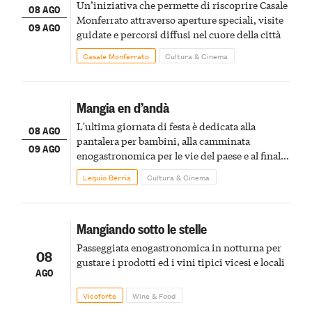
Un’iniziativa che permette di riscoprire Casale
08 AGO
Monferrato attraverso aperture speciali, visite
09 AGO
guidate e percorsi diffusi nel cuore della città
Casale Monferrato
Cultura & Cinema
Mangia en d’andà
L'ultima giornata di festa è dedicata alla
08 AGO
pantalera per bambini, alla camminata
09 AGO
enogastronomica per le vie del paese e al finale
pirotecnico
Lequio Berria
Cultura & Cinema
Mangiando sotto le stelle
Passeggiata enogastronomica in notturna per
08
gustare i prodotti ed i vini tipici vicesi e locali
AGO
Vicoforte
Wine & Food