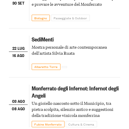
30 SET
e provare le avventure del Monferrato
Bistagno
Passeggiate & Outdoor
SediMenti
Mostra personale di arte contemporanea
22 LUG
dell'artista Silvia Ruata
16 AGO
Albaretto Torre
Monferrato degli Infernot: Infernot degli
Angeli
03 AGO
Un gioiello nascosto sotto il Municipio, tra
08 AGO
pietra scolpita, silenzio antico e suggestioni
della tradizione vinicola monferrina
Fubine Monferrato
Cultura & Cinema