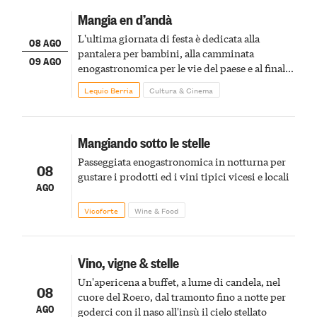
Mangia en d’andà
L'ultima giornata di festa è dedicata alla
08 AGO
pantalera per bambini, alla camminata
09 AGO
enogastronomica per le vie del paese e al finale
pirotecnico
Lequio Berria
Cultura & Cinema
Mangiando sotto le stelle
Passeggiata enogastronomica in notturna per
08
gustare i prodotti ed i vini tipici vicesi e locali
AGO
Vicoforte
Wine & Food
Vino, vigne & stelle
Un'apericena a buffet, a lume di candela, nel
08
cuore del Roero, dal tramonto fino a notte per
AGO
goderci con il naso all'insù il cielo stellato