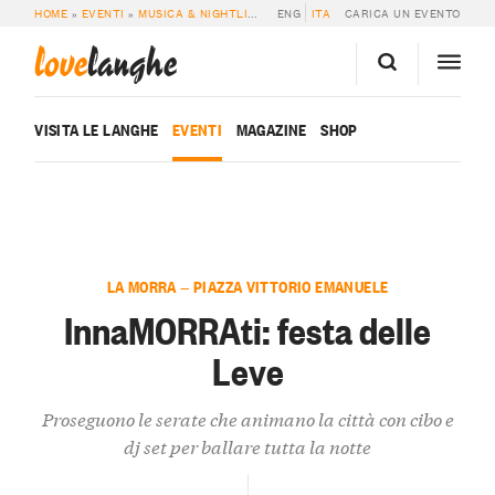
HOME
»
EVENTI
»
MUSICA & NIGHTLIFE
»
INNAMORRATI: FESTA DELLE LEVE
ENG
ITA
CARICA UN EVENTO
love
langhe
VISITA LE LANGHE
EVENTI
MAGAZINE
SHOP
LA MORRA — PIAZZA VITTORIO EMANUELE
InnaMORRAti: festa delle
Leve
Proseguono le serate che animano la città con cibo e
dj set per ballare tutta la notte