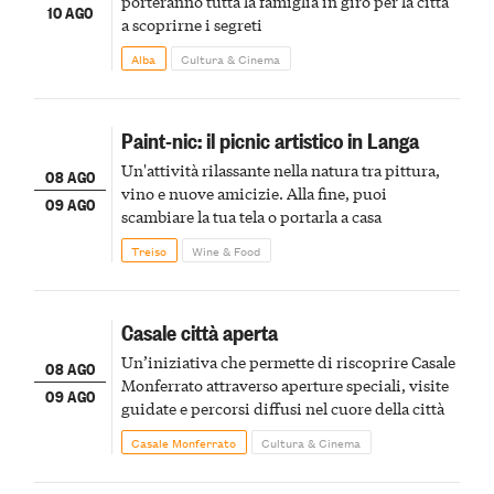
porteranno tutta la famiglia in giro per la città
10 AGO
a scoprirne i segreti
Alba
Cultura & Cinema
Paint-nic: il picnic artistico in Langa
Un'attività rilassante nella natura tra pittura,
08 AGO
vino e nuove amicizie. Alla fine, puoi
09 AGO
scambiare la tua tela o portarla a casa
Treiso
Wine & Food
Casale città aperta
Un’iniziativa che permette di riscoprire Casale
08 AGO
Monferrato attraverso aperture speciali, visite
09 AGO
guidate e percorsi diffusi nel cuore della città
Casale Monferrato
Cultura & Cinema