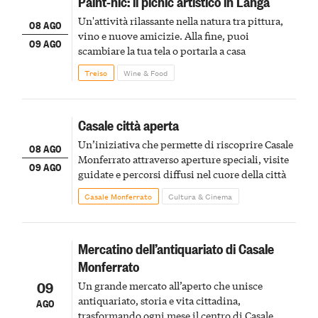
Paint-nic: il picnic artistico in Langa
Un'attività rilassante nella natura tra pittura,
08 AGO
vino e nuove amicizie. Alla fine, puoi
09 AGO
scambiare la tua tela o portarla a casa
Treiso
Wine & Food
Casale città aperta
Un’iniziativa che permette di riscoprire Casale
08 AGO
Monferrato attraverso aperture speciali, visite
09 AGO
guidate e percorsi diffusi nel cuore della città
Casale Monferrato
Cultura & Cinema
Mercatino dell’antiquariato di Casale
Monferrato
09
Un grande mercato all’aperto che unisce
antiquariato, storia e vita cittadina,
AGO
trasformando ogni mese il centro di Casale