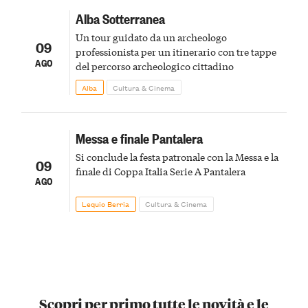
Alba Sotterranea
Un tour guidato da un archeologo
09
professionista per un itinerario con tre tappe
AGO
del percorso archeologico cittadino
Alba
Cultura & Cinema
Messa e finale Pantalera
Si conclude la festa patronale con la Messa e la
09
finale di Coppa Italia Serie A Pantalera
AGO
Lequio Berria
Cultura & Cinema
Scopri per primo tutte le novità e le