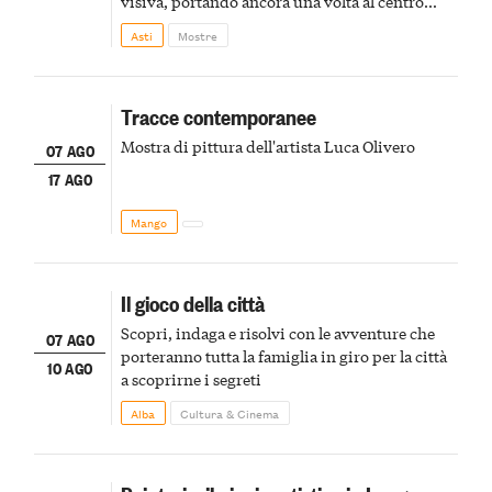
visiva, portando ancora una volta al centro
della scena le meraviglie del passato astigiano
Asti
Mostre
Tracce contemporanee
Mostra di pittura dell'artista Luca Olivero
07 AGO
17 AGO
Mango
Il gioco della città
Scopri, indaga e risolvi con le avventure che
07 AGO
porteranno tutta la famiglia in giro per la città
10 AGO
a scoprirne i segreti
Alba
Cultura & Cinema