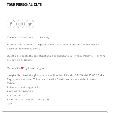
TOUR PERSONALIZZATI
Termini & Condizioni
|
Privacy
© 2026 Love Langhe — Riproduzione parziale dei contenuti consentita a
patto di indicarne la fonte
Questo si è protetto da reCaptcha e si applicano la
Privacy Policy
e i
Termini
di Servizio
di Google
Made with
by LoveLanghe
Langhe.Net, testata giornalistica online, iscritta al n.672/14 del 15.05.2014 -
Registro stampa del Tribunale di Asti - Direttore responsabile: Lorenzo
Tablino.
Editore: LoveLanghe S.R.L.
P.IVA 03796440042
Via Castello 20
12050 Albaretto della Torre (CN)
Italy