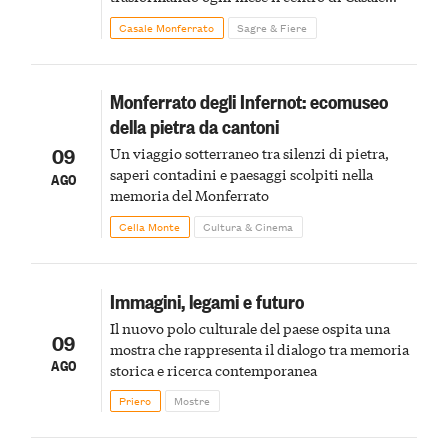
Monferrato in un luogo di scoperta e racconto
Casale Monferrato
Sagre & Fiere
Monferrato degli Infernot: ecomuseo
della pietra da cantoni
09
Un viaggio sotterraneo tra silenzi di pietra,
saperi contadini e paesaggi scolpiti nella
AGO
memoria del Monferrato
Cella Monte
Cultura & Cinema
Immagini, legami e futuro
Il nuovo polo culturale del paese ospita una
09
mostra che rappresenta il dialogo tra memoria
AGO
storica e ricerca contemporanea
Priero
Mostre