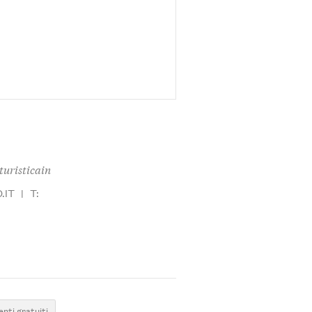
turisticain
.IT
|
T:
nti gratuiti