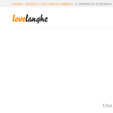
HOME
»
EVENTI
»
CULTURA & CINEMA
»
IL ROERO DI FEDERIC
love
langhe
Una 