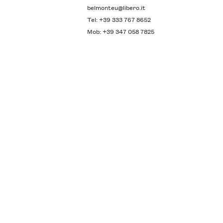
belmonteu@libero.it
Tel: +39 333 767 8652
Mob: +39 347 058 7825