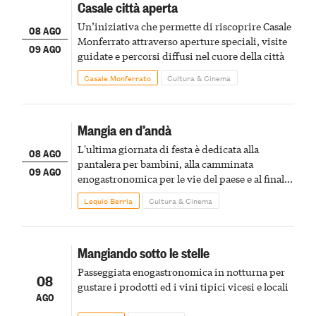
Casale città aperta
Un’iniziativa che permette di riscoprire Casale
08 AGO
Monferrato attraverso aperture speciali, visite
09 AGO
guidate e percorsi diffusi nel cuore della città
Casale Monferrato
Cultura & Cinema
Mangia en d’andà
L'ultima giornata di festa è dedicata alla
08 AGO
pantalera per bambini, alla camminata
09 AGO
enogastronomica per le vie del paese e al finale
pirotecnico
Lequio Berria
Cultura & Cinema
Mangiando sotto le stelle
Passeggiata enogastronomica in notturna per
08
gustare i prodotti ed i vini tipici vicesi e locali
AGO