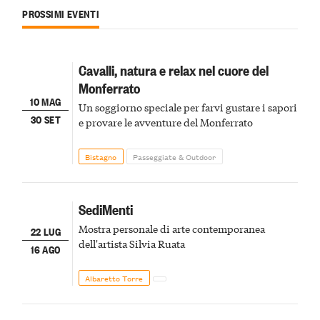
PROSSIMI EVENTI
Cavalli, natura e relax nel cuore del
Monferrato
10 MAG
Un soggiorno speciale per farvi gustare i sapori
30 SET
e provare le avventure del Monferrato
Bistagno
Passeggiate & Outdoor
SediMenti
Mostra personale di arte contemporanea
22 LUG
dell'artista Silvia Ruata
16 AGO
Albaretto Torre