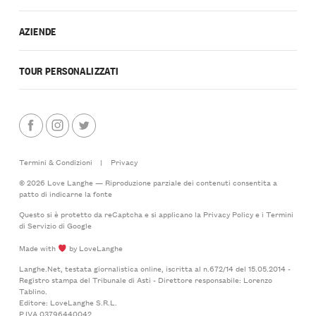
AZIENDE
TOUR PERSONALIZZATI
Termini & Condizioni
|
Privacy
© 2026 Love Langhe — Riproduzione parziale dei contenuti consentita a
patto di indicarne la fonte
Questo si è protetto da reCaptcha e si applicano la
Privacy Policy
e i
Termini
di Servizio
di Google
Made with
by LoveLanghe
Langhe.Net, testata giornalistica online, iscritta al n.672/14 del 15.05.2014 -
Registro stampa del Tribunale di Asti - Direttore responsabile: Lorenzo
Tablino.
Editore: LoveLanghe S.R.L.
P.IVA 03796440042