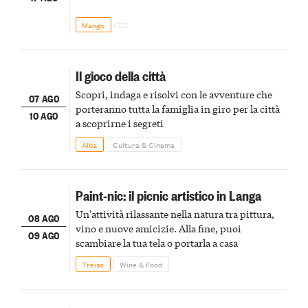
Mango
Il gioco della città
Scopri, indaga e risolvi con le avventure che
07 AGO
porteranno tutta la famiglia in giro per la città
10 AGO
a scoprirne i segreti
Alba
Cultura & Cinema
Paint-nic: il picnic artistico in Langa
Un'attività rilassante nella natura tra pittura,
08 AGO
vino e nuove amicizie. Alla fine, puoi
09 AGO
scambiare la tua tela o portarla a casa
Treiso
Wine & Food