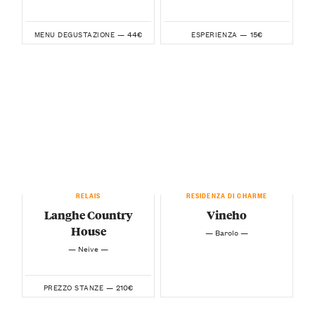
44€
15€
MENU DEGUSTAZIONE —
ESPERIENZA —
RELAIS
RESIDENZA DI CHARME
Langhe Country
Vineho
House
— Barolo —
— Neive —
210€
PREZZO STANZE —