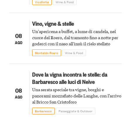
Vicoforte
Wine & Food
Vino, vigne & stelle
Un'apericena a buffet, a lume di candela, nel
08
cuore del Roero, dal tramonto fino a notte per
AGO
goderci con il naso all'insù il cielo stellato
Montaldo Roero
Wine & Food
Dove la vigna incontra le stelle: da
Barbaresco alle luci di Neive
08
Una serata speciale tra vigne, borghi e
panorami mozzafiato delle Langhe, con l’arrivo
AGO
al Bricco San Cristoforo
Barbaresco
Passeggiate & Outdoor