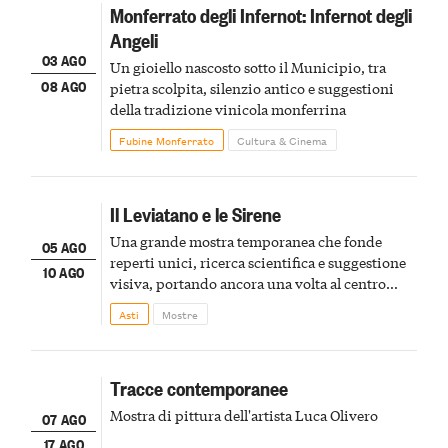
Monferrato degli Infernot: Infernot degli
Angeli
03 AGO
Un gioiello nascosto sotto il Municipio, tra
08 AGO
pietra scolpita, silenzio antico e suggestioni
della tradizione vinicola monferrina
Fubine Monferrato
Cultura & Cinema
Il Leviatano e le Sirene
Una grande mostra temporanea che fonde
05 AGO
reperti unici, ricerca scientifica e suggestione
10 AGO
visiva, portando ancora una volta al centro
della scena le meraviglie del passato astigiano
Asti
Mostre
Tracce contemporanee
Mostra di pittura dell'artista Luca Olivero
07 AGO
17 AGO