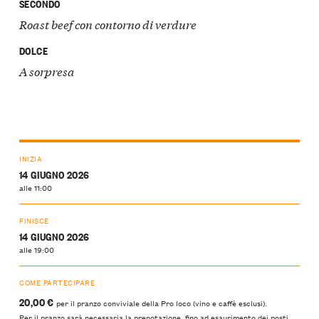
SECONDO
Roast beef con contorno di verdure
DOLCE
A sorpresa
INIZIA
14 GIUGNO 2026
alle 11:00
FINISCE
14 GIUGNO 2026
alle 19:00
COME PARTECIPARE
20,00 €
per il pranzo conviviale della Pro loco (vino e caffè esclusi).
Per il pranzo sarà necessaria la prenotazione, fino ad esaurimento dei posti.