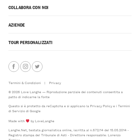
COLLABORA CON NOI
AZIENDE
TOUR PERSONALIZZATI
Termini & Condizioni
|
Privacy
© 2026 Love Langhe — Riproduzione parziale dei contenuti consentita a
patto di indicarne la fonte
Questo si è protetto da reCaptcha e si applicano la
Privacy Policy
e i
Termini
di Servizio
di Google
Made with
by LoveLanghe
Langhe.Net, testata giornalistica online, iscritta al n.672/14 del 15.05.2014 -
Registro stampa del Tribunale di Asti - Direttore responsabile: Lorenzo
Tablino.