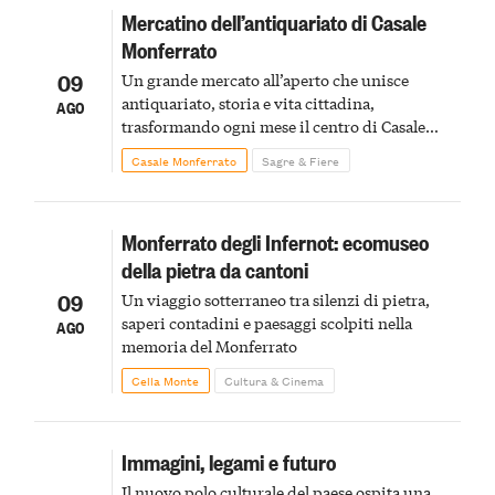
Mercatino dell’antiquariato di Casale
Monferrato
09
Un grande mercato all’aperto che unisce
antiquariato, storia e vita cittadina,
AGO
trasformando ogni mese il centro di Casale
Monferrato in un luogo di scoperta e racconto
Casale Monferrato
Sagre & Fiere
Monferrato degli Infernot: ecomuseo
della pietra da cantoni
09
Un viaggio sotterraneo tra silenzi di pietra,
saperi contadini e paesaggi scolpiti nella
AGO
memoria del Monferrato
Cella Monte
Cultura & Cinema
Immagini, legami e futuro
Il nuovo polo culturale del paese ospita una