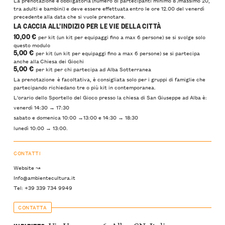
La prenotazione è obbligatoria (numero di partecipanti minimo 8 /massimo 20,
tra adulti e bambini) e deve essere effettuata entro le ore 12.00 del venerdì
precedente alla data che si vuole prenotare.
LA CACCIA ALL’INDIZIO PER LE VIE DELLA CITTÀ
10,00 €
per kit (un kit per equipaggi fino a max 6 persone) se si svolge solo
questo modulo
5,00 €
per kit (un kit per equipaggi fino a max 6 persone) se si partecipa
anche alla Chiesa dei Giochi
5,00 €
per kit per chi partecipa ad Alba Sotterranea
La prenotazione è facoltativa, è consigliata solo per i gruppi di famiglie che
partecipando richiedano tre o più kit in contemporanea.
L'orario dello Sportello del Gioco presso la chiesa di San Giuseppe ad Alba è:
venerdì 14:30 → 17:30
sabato e domenica 10:00 →13:00 e 14:30 → 18:30
lunedì 10:00 → 13:00.
CONTATTI
Website ↝
Info@ambientecultura.it
Tel: +39 339 734 9949
CONTATTA