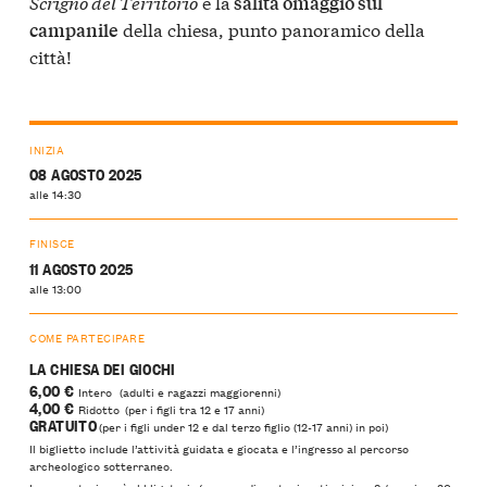
Scrigno del Territorio
e la
salita omaggio sul
della chiesa, punto panoramico della
campanile
città!
INIZIA
08 AGOSTO 2025
alle 14:30
FINISCE
11 AGOSTO 2025
alle 13:00
COME PARTECIPARE
LA CHIESA DEI GIOCHI
6,00 €
Intero (adulti e ragazzi maggiorenni)
4,00 €
Ridotto (per i figli tra 12 e 17 anni)
GRATUITO
(per i figli under 12 e dal terzo figlio (12-17 anni) in poi)
Il biglietto include l’attività guidata e giocata e l’ingresso al percorso
archeologico sotterraneo.