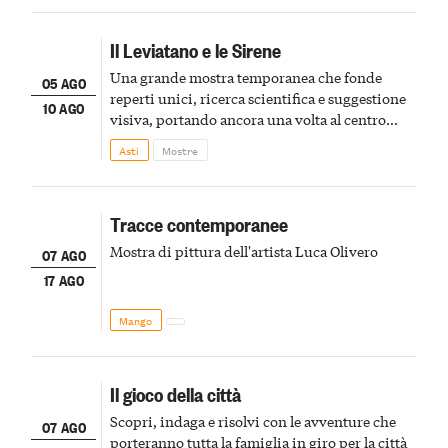
Il Leviatano e le Sirene
Una grande mostra temporanea che fonde
05 AGO
reperti unici, ricerca scientifica e suggestione
10 AGO
visiva, portando ancora una volta al centro
della scena le meraviglie del passato astigiano
Asti
Mostre
Tracce contemporanee
Mostra di pittura dell'artista Luca Olivero
07 AGO
17 AGO
Mango
Il gioco della città
Scopri, indaga e risolvi con le avventure che
07 AGO
porteranno tutta la famiglia in giro per la città