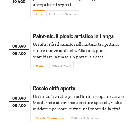
10 AGO
a scoprirne i segreti
Alba
Cultura & Cinema
Paint-nic: il picnic artistico in Langa
Un'attività rilassante nella natura tra pittura,
08 AGO
vino e nuove amicizie. Alla fine, puoi
09 AGO
scambiare la tua tela o portarla a casa
Treiso
Wine & Food
Casale città aperta
Un’iniziativa che permette di riscoprire Casale
08 AGO
Monferrato attraverso aperture speciali, visite
09 AGO
guidate e percorsi diffusi nel cuore della città
Casale Monferrato
Cultura & Cinema