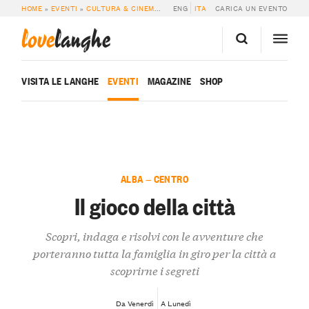
HOME
»
EVENTI
»
CULTURA & CINEMA
»
IL GIOCO DELLA CITTÀ
ENG
ITA
CARICA UN EVENTO
love
langhe
VISITA LE LANGHE
EVENTI
MAGAZINE
SHOP
ALBA — CENTRO
Il gioco della città
Scopri, indaga e risolvi con le avventure che
porteranno tutta la famiglia in giro per la città a
scoprirne i segreti
Da Venerdì
A Lunedì