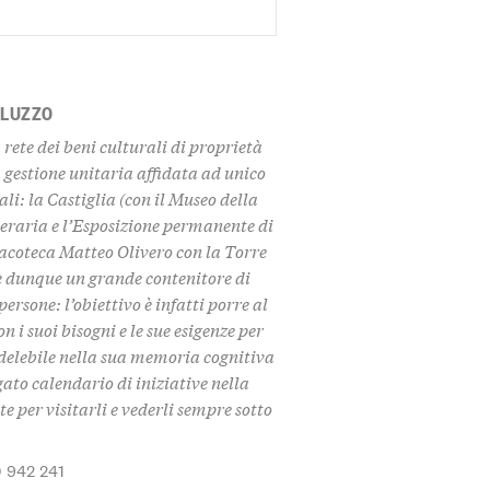
ALUZZO
rete dei beni culturali di proprietà
 gestione unitaria affidata ad unico
li: la Castiglia (con il Museo della
eraria e l’Esposizione permanente di
coteca Matteo Olivero con la Torre
 è dunque un grande contenitore di
ersone: l’obiettivo è infatti porre al
on i suoi bisogni e le sue esigenze per
ndelebile nella sua memoria cognitiva
ato calendario di iniziative nella
te per visitarli e vederli sempre sotto
 942 241