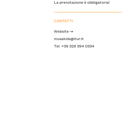
La prenotazione è obbligatoria!
CONTATTI
Website ↝
musakids@itur.it
Tel: +39 329 394 0334