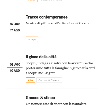
Tracce contemporanee
Mostra di pittura dell'artista Luca Olivero
07 AGO
17 AGO
Mango
Il gioco della città
Scopri, indaga e risolvi con le avventure che
07 AGO
porteranno tutta la famiglia in giro per la città
10 AGO
a scoprirne i segreti
Alba
Cultura & Cinema
Gnocco & stinco
Un pomeriggio di sport con la pantalera,