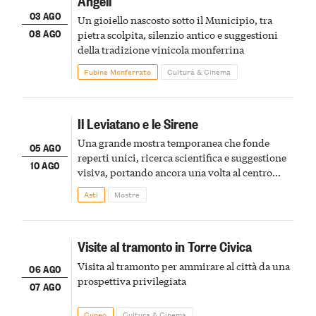
Angeli
03 AGO
Un gioiello nascosto sotto il Municipio, tra
08 AGO
pietra scolpita, silenzio antico e suggestioni
della tradizione vinicola monferrina
Fubine Monferrato
Cultura & Cinema
Il Leviatano e le Sirene
Una grande mostra temporanea che fonde
05 AGO
reperti unici, ricerca scientifica e suggestione
10 AGO
visiva, portando ancora una volta al centro
della scena le meraviglie del passato astigiano
Asti
Mostre
Visite al tramonto in Torre Civica
Visita al tramonto per ammirare al città da una
06 AGO
prospettiva privilegiata
07 AGO
Cuneo
Cultura & Cinema