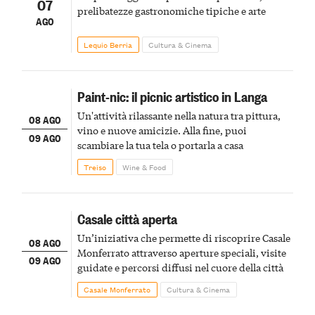
07
prelibatezze gastronomiche tipiche e arte
AGO
Lequio Berria
Cultura & Cinema
Paint-nic: il picnic artistico in Langa
Un'attività rilassante nella natura tra pittura,
08 AGO
vino e nuove amicizie. Alla fine, puoi
09 AGO
scambiare la tua tela o portarla a casa
Treiso
Wine & Food
Casale città aperta
Un’iniziativa che permette di riscoprire Casale
08 AGO
Monferrato attraverso aperture speciali, visite
09 AGO
guidate e percorsi diffusi nel cuore della città
Casale Monferrato
Cultura & Cinema