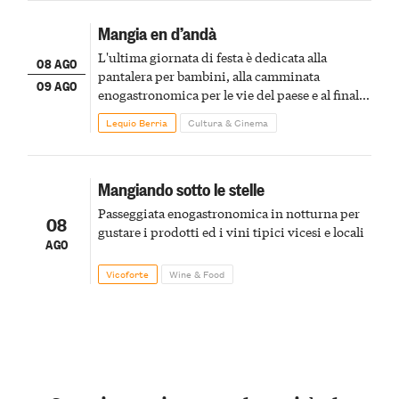
Mangia en d’andà
L'ultima giornata di festa è dedicata alla
08 AGO
pantalera per bambini, alla camminata
09 AGO
enogastronomica per le vie del paese e al finale
pirotecnico
Lequio Berria
Cultura & Cinema
Mangiando sotto le stelle
Passeggiata enogastronomica in notturna per
08
gustare i prodotti ed i vini tipici vicesi e locali
AGO
Vicoforte
Wine & Food