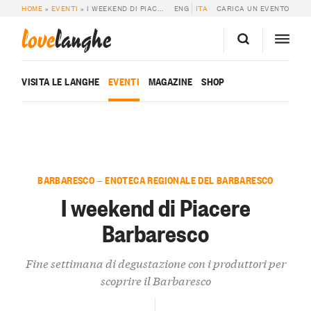
HOME
»
EVENTI
»
I WEEKEND DI PIACERE BARBARESCO
ENG
ITA
CARICA UN EVENTO
love
langhe
VISITA LE LANGHE
EVENTI
MAGAZINE
SHOP
BARBARESCO — ENOTECA REGIONALE DEL BARBARESCO
I weekend di Piacere
Barbaresco
Fine settimana di degustazione con i produttori per
scoprire il Barbaresco