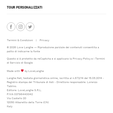
TOUR PERSONALIZZATI
Termini & Condizioni
|
Privacy
© 2026 Love Langhe — Riproduzione parziale dei contenuti consentita a
patto di indicarne la fonte
Questo si è protetto da reCaptcha e si applicano la
Privacy Policy
e i
Termini
di Servizio
di Google
Made with
by LoveLanghe
Langhe.Net, testata giornalistica online, iscritta al n.672/14 del 15.05.2014 -
Registro stampa del Tribunale di Asti - Direttore responsabile: Lorenzo
Tablino.
Editore: LoveLanghe S.R.L.
P.IVA 03796440042
Via Castello 20
12050 Albaretto della Torre (CN)
Italy