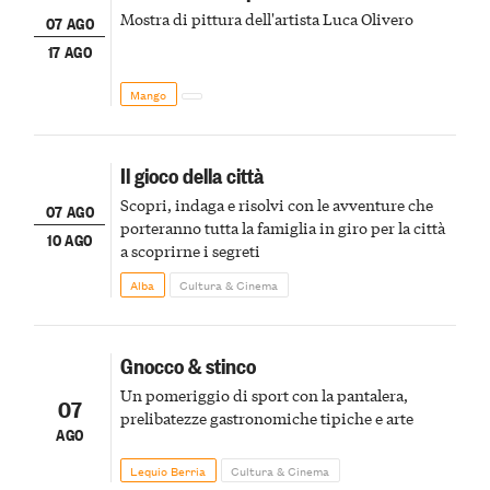
Mostra di pittura dell'artista Luca Olivero
07 AGO
17 AGO
Mango
Il gioco della città
Scopri, indaga e risolvi con le avventure che
07 AGO
porteranno tutta la famiglia in giro per la città
10 AGO
a scoprirne i segreti
Alba
Cultura & Cinema
Gnocco & stinco
Un pomeriggio di sport con la pantalera,
07
prelibatezze gastronomiche tipiche e arte
AGO
Lequio Berria
Cultura & Cinema