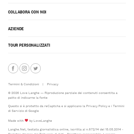
COLLABORA CON NOI
AZIENDE
TOUR PERSONALIZZATI
Termini & Condizioni
|
Privacy
© 2026 Love Langhe — Riproduzione parziale dei contenuti consentita a
patto di indicarne la fonte
Questo si è protetto da reCaptcha e si applicano la
Privacy Policy
e i
Termini
di Servizio
di Google
Made with
by LoveLanghe
Langhe.Net, testata giornalistica online, iscritta al n.672/14 del 15.05.2014 -
Registro stampa del Tribunale di Asti - Direttore responsabile: Lorenzo