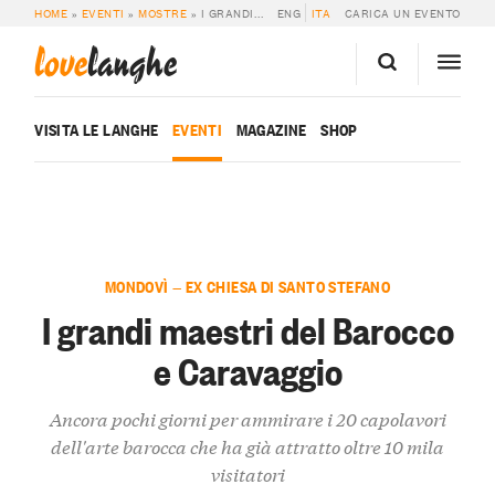
HOME
»
EVENTI
»
MOSTRE
»
I GRANDI MAESTRI DEL BAROCCO E CARAVAGGIO
ENG
ITA
CARICA UN EVENTO
love
langhe
VISITA LE LANGHE
EVENTI
MAGAZINE
SHOP
MONDOVÌ — EX CHIESA DI SANTO STEFANO
I grandi maestri del Barocco
e Caravaggio
Ancora pochi giorni per ammirare i 20 capolavori
dell'arte barocca che ha già attratto oltre 10 mila
visitatori