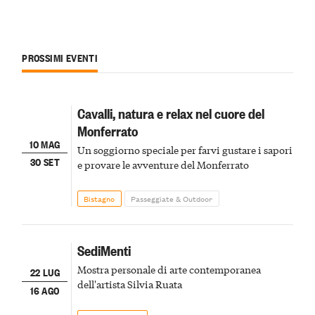
PROSSIMI EVENTI
Cavalli, natura e relax nel cuore del
Monferrato
10 MAG
Un soggiorno speciale per farvi gustare i sapori
30 SET
e provare le avventure del Monferrato
Bistagno
Passeggiate & Outdoor
SediMenti
Mostra personale di arte contemporanea
22 LUG
dell'artista Silvia Ruata
16 AGO