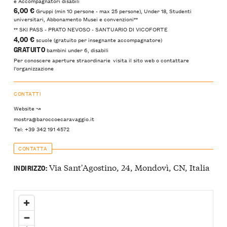
e Accompagnatori disabili
6,00 €
Gruppi (min 10 persone - max 25 persone), Under 18, Studenti
universitari, Abbonamento Musei e convenzioni**
​** SKI PASS - PRATO NEVOSO - SANTUARIO DI VICOFORTE
4,00 €
scuole ​(gratuito per insegnante accompagnatore)
GRATUITO
bambini under 6, disabili
Per conoscere aperture straordinarie visita il sito web o contattare
l'organizzazione
CONTATTI
Website ↝
mostra@baroccoecaravaggio.it
Tel: +39 342 191 4572
CONTATTA
Via Sant'Agostino, 24, Mondovì, CN, Italia
INDIRIZZO: