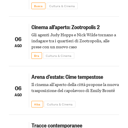
agli uccelli, le stimmate
Busca
Cultura & Cinema
Cinema all’aperto: Zootropolis 2
Gli agenti Judy Hopps e Nick Wilde tornano a
06
indagare tra i quartieri di Zootropolis, alle
AGO
prese con un nuovo caso
Bra
Cultura & Cinema
Arena d’estate: Cime tempestose
Il cinema all'aperto della città propone la nuova
06
trasposizione del capolavoro di Emily Brontë
AGO
Alba
Cultura & Cinema
Tracce contemporanee