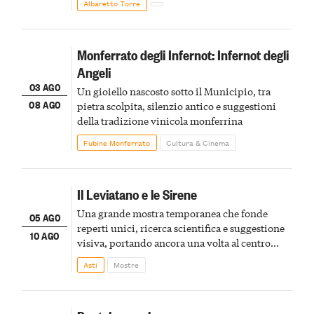
Albaretto Torre
Monferrato degli Infernot: Infernot degli
Angeli
03 AGO
Un gioiello nascosto sotto il Municipio, tra
08 AGO
pietra scolpita, silenzio antico e suggestioni
della tradizione vinicola monferrina
Fubine Monferrato
Cultura & Cinema
Il Leviatano e le Sirene
Una grande mostra temporanea che fonde
05 AGO
reperti unici, ricerca scientifica e suggestione
10 AGO
visiva, portando ancora una volta al centro
della scena le meraviglie del passato astigiano
Asti
Mostre