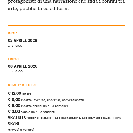
protagoniste di una narrazione che sfida i confini tra
arte, pubblicità ed editoria.
INIZIA
02 APRILE 2026
alle 15:00
FINISCE
06 APRILE 2026
alle 19:00
COME PARTECIPARE
€ 12,00
intero
€ 9,00
ridotto (over 65, under 26, convenzionati)
€ 6,00
ridotto gruppi (min. 15 persone)
€ 3,00
scuole (min. 15 studenti)
GRATUITO
under 6, disabili + accompagnatore, abbonamento musei, Icom
ORARI
Giovedì e Venerdì