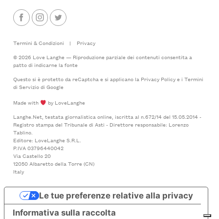
Termini & Condizioni
|
Privacy
© 2026 Love Langhe — Riproduzione parziale dei contenuti consentita a
patto di indicarne la fonte
Questo si è protetto da reCaptcha e si applicano la
Privacy Policy
e i
Termini
di Servizio
di Google
Made with
by LoveLanghe
Langhe.Net, testata giornalistica online, iscritta al n.672/14 del 15.05.2014 -
Registro stampa del Tribunale di Asti - Direttore responsabile: Lorenzo
Tablino.
Editore: LoveLanghe S.R.L.
P.IVA 03796440042
Via Castello 20
12050 Albaretto della Torre (CN)
Italy
Le tue preferenze relative alla privacy
Informativa sulla raccolta