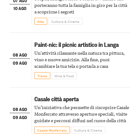
07 AGO
porteranno tutta la famiglia in giro per la città
10 AGO
a scoprirne i segreti
Alba
Cultura & Cinema
Paint-nic: il picnic artistico in Langa
Un'attività rilassante nella natura tra pittura,
08 AGO
vino e nuove amicizie. Alla fine, puoi
09 AGO
scambiare la tua tela o portarla a casa
Treiso
Wine & Food
Casale città aperta
Un’iniziativa che permette di riscoprire Casale
08 AGO
Monferrato attraverso aperture speciali, visite
09 AGO
guidate e percorsi diffusi nel cuore della città
Casale Monferrato
Cultura & Cinema