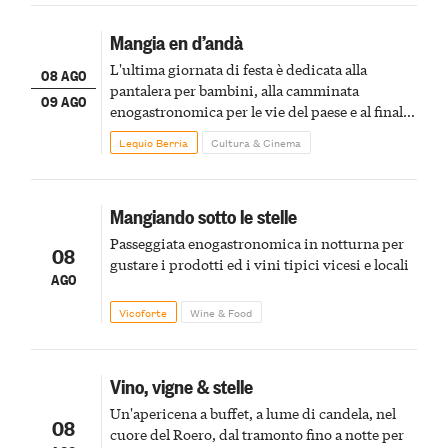
Mangia en d’andà
L'ultima giornata di festa è dedicata alla
08 AGO
pantalera per bambini, alla camminata
09 AGO
enogastronomica per le vie del paese e al finale
pirotecnico
Lequio Berria
Cultura & Cinema
Mangiando sotto le stelle
Passeggiata enogastronomica in notturna per
08
gustare i prodotti ed i vini tipici vicesi e locali
AGO
Vicoforte
Wine & Food
Vino, vigne & stelle
Un'apericena a buffet, a lume di candela, nel
08
cuore del Roero, dal tramonto fino a notte per