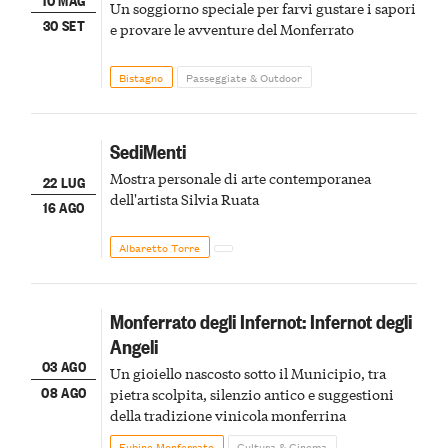
Un soggiorno speciale per farvi gustare i sapori
30 SET
e provare le avventure del Monferrato
Bistagno
Passeggiate & Outdoor
SediMenti
Mostra personale di arte contemporanea
22 LUG
dell'artista Silvia Ruata
16 AGO
Albaretto Torre
Monferrato degli Infernot: Infernot degli
Angeli
03 AGO
Un gioiello nascosto sotto il Municipio, tra
08 AGO
pietra scolpita, silenzio antico e suggestioni
della tradizione vinicola monferrina
Fubine Monferrato
Cultura & Cinema