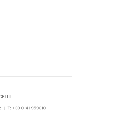
ELLI
t
|
T: +39 0141 959610