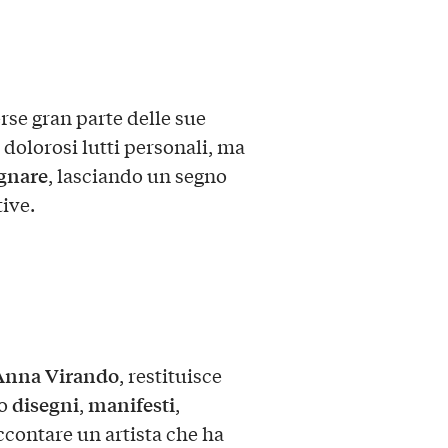
se gran parte delle sue
 dolorosi lutti personali, ma
gnare
, lasciando un segno
tive.
Anna Virando
, restituisce
disegni
manifesti
do
,
,
ccontare un artista che ha