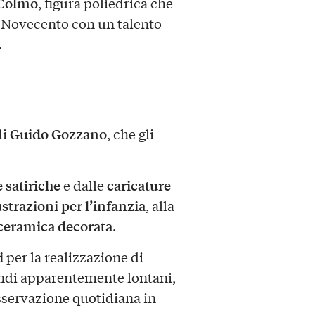
Colmo
, figura poliedrica che
o Novecento con un talento
.
Guido Gozzano
di
, che gli
 satiriche
caricature
e dalle
ustrazioni per l’infanzia
, alla
ceramica decorata
.
i
per la realizzazione di
ndi apparentemente lontani,
sservazione quotidiana in