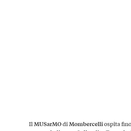
MUSarMO
Mombercelli
Il
di
ospita fin