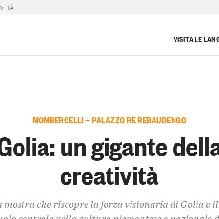
VITÀ
VISITA LE LAN
MOMBERCELLI — PALAZZO RE REBAUDENGO
Golia: un gigante dell
creatività
 mostra che riscopre la forza visionaria di Golia e il
uolo centrale nella cultura piemontese e nazionale d