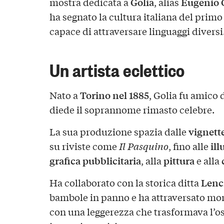
Golia
Eugenio 
mostra dedicata a
, alias
ha segnato la cultura italiana del prim
capace di attraversare linguaggi diversi
Un artista eclettico
Torino nel 1885
Nato a
, Golia fu amico 
diede il soprannome rimasto celebre.
vignette
La sua produzione spazia dalle
ill
su riviste come
Il Pasquino
, fino alle
grafica pubblicitaria
pittura
, alla
e alla
Lenc
Ha collaborato con la storica ditta
bambole in panno e ha attraversato mo
con una leggerezza che trasformava l’o