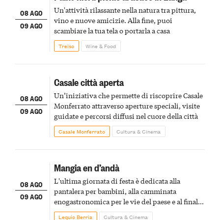
Un'attività rilassante nella natura tra pittura,
08 AGO
vino e nuove amicizie. Alla fine, puoi
09 AGO
scambiare la tua tela o portarla a casa
Treiso
Wine & Food
Casale città aperta
Un’iniziativa che permette di riscoprire Casale
08 AGO
Monferrato attraverso aperture speciali, visite
09 AGO
guidate e percorsi diffusi nel cuore della città
Casale Monferrato
Cultura & Cinema
Mangia en d’andà
L'ultima giornata di festa è dedicata alla
08 AGO
pantalera per bambini, alla camminata
09 AGO
enogastronomica per le vie del paese e al finale
pirotecnico
Lequio Berria
Cultura & Cinema