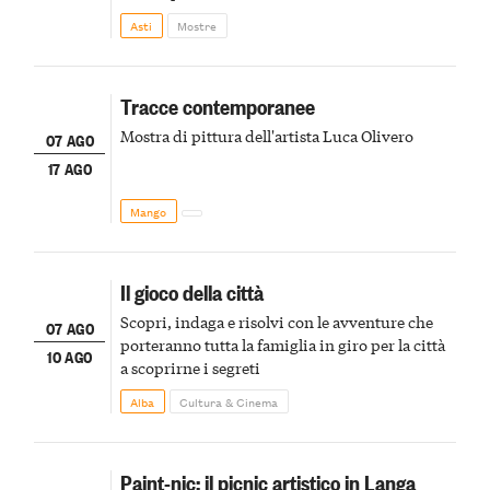
della scena le meraviglie del passato astigiano
Asti
Mostre
Tracce contemporanee
Mostra di pittura dell'artista Luca Olivero
07 AGO
17 AGO
Mango
Il gioco della città
Scopri, indaga e risolvi con le avventure che
07 AGO
porteranno tutta la famiglia in giro per la città
10 AGO
a scoprirne i segreti
Alba
Cultura & Cinema
Paint-nic: il picnic artistico in Langa