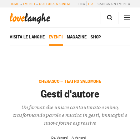
HOME
»
EVENTI
»
CULTURA & CINEMA
»
GESTI D’AUTORE
ENG
ITA
CARICA UN EVENTO
love
langhe
VISITA LE LANGHE
EVENTI
MAGAZINE
SHOP
CHERASCO — TEATRO SALOMONE
Gesti d'autore
Un format che unisce cantautorato e mimo,
trasformando parole e musica in gesti, immagini e
nuove forme espressive
Da Venerdì
A Venerdì