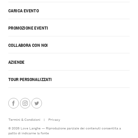
CARICA EVENTO
PROMOZIONE EVENTI
COLLABORA CON NOI
AZIENDE
TOUR PERSONALIZZATI
Termini & Condizioni
|
Privacy
© 2026 Love Langhe — Riproduzione parziale dei contenuti consentita a
patto di indicarne la fonte