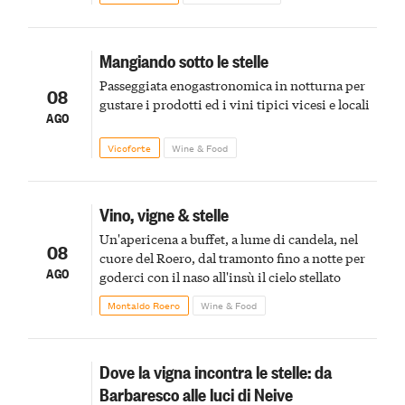
Mangiando sotto le stelle
Passeggiata enogastronomica in notturna per
08
gustare i prodotti ed i vini tipici vicesi e locali
AGO
Vicoforte
Wine & Food
Vino, vigne & stelle
Un'apericena a buffet, a lume di candela, nel
08
cuore del Roero, dal tramonto fino a notte per
AGO
goderci con il naso all'insù il cielo stellato
Montaldo Roero
Wine & Food
Dove la vigna incontra le stelle: da
Barbaresco alle luci di Neive