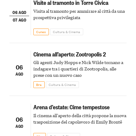
Visite al tramonto in Torre Civica
Visita al tramonto per ammirare al città da una
06 AGO
prospettiva privilegiata
07 AGO
Cuneo
Cultura & Cinema
Cinema all’aperto: Zootropolis 2
Gli agenti Judy Hopps e Nick Wilde tornano a
06
indagare tra i quartieri di Zootropolis, alle
AGO
prese con un nuovo caso
Bra
Cultura & Cinema
Arena d’estate: Cime tempestose
Il cinema all'aperto della città propone la nuova
06
trasposizione del capolavoro di Emily Brontë
AGO