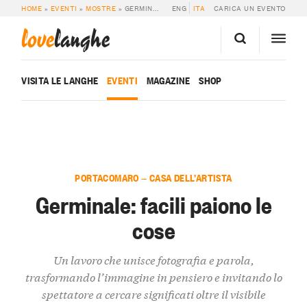
HOME
»
EVENTI
»
MOSTRE
»
GERMINALE: FACILI PAIONO LE COSE
ENG
ITA
CARICA UN EVENTO
love
langhe
VISITA LE LANGHE
EVENTI
MAGAZINE
SHOP
PORTACOMARO — CASA DELL’ARTISTA
Germinale: facili paiono le
cose
Un lavoro che unisce fotografia e parola,
trasformando l’immagine in pensiero e invitando lo
spettatore a cercare significati oltre il visibile