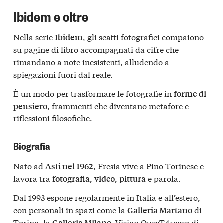
Ibidem e oltre
Nella serie
, gli scatti fotografici compaiono
Ibidem
su pagine di libro accompagnati da cifre che
rimandano a note inesistenti, alludendo a
spiegazioni fuori dal reale.
È un modo per trasformare le fotografie in
forme di
, frammenti che diventano metafore e
pensiero
riflessioni filosofiche.
Biografia
Nato ad
, Fresia vive a Pino Torinese e
Asti nel 1962
lavora tra
,
,
e parola.
fotografia
video
pittura
Dal 1993 espone regolarmente in Italia e all’estero,
con personali in spazi come la
di
Galleria Martano
Torino, la
, Vision QuesT4rosso di
Galleria Milano