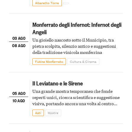
Albaretto Torre
Monferrato degli Infernot: Infernot degli
Angeli
03 AGO
Un gioiello nascosto sotto il Municipio, tra
08 AGO
pietra scolpita, silenzio antico e suggestioni
della tradizione vinicola monferrina
Fubine Monferrato
Cultura & Cinema
Il Leviatano e le Sirene
Una grande mostra temporanea che fonde
05 AGO
reperti unici, ricerca scientifica e suggestione
10 AGO
visiva, portando ancora una volta al centro
della scena le meraviglie del passato astigiano
Asti
Mostre