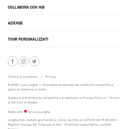
COLLABORA CON NOI
AZIENDE
TOUR PERSONALIZZATI
Termini & Condizioni
|
Privacy
© 2026 Love Langhe — Riproduzione parziale dei contenuti consentita a
patto di indicarne la fonte
Questo si è protetto da reCaptcha e si applicano la
Privacy Policy
e i
Termini
di Servizio
di Google
Made with
by LoveLanghe
Langhe.Net, testata giornalistica online, iscritta al n.672/14 del 15.05.2014 -
Registro stampa del Tribunale di Asti - Direttore responsabile: Lorenzo
Tablino.