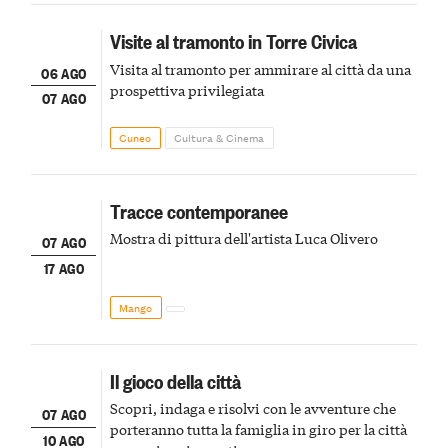
Visite al tramonto in Torre Civica
Visita al tramonto per ammirare al città da una
06 AGO
prospettiva privilegiata
07 AGO
Cuneo
Cultura & Cinema
Tracce contemporanee
Mostra di pittura dell'artista Luca Olivero
07 AGO
17 AGO
Mango
Il gioco della città
Scopri, indaga e risolvi con le avventure che
07 AGO
porteranno tutta la famiglia in giro per la città
10 AGO