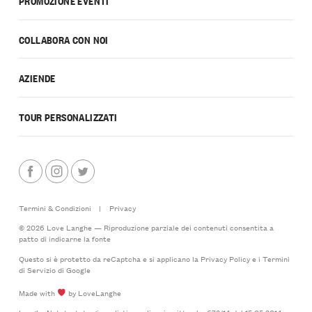
PROMOZIONE EVENTI
COLLABORA CON NOI
AZIENDE
TOUR PERSONALIZZATI
Termini & Condizioni
|
Privacy
© 2026 Love Langhe — Riproduzione parziale dei contenuti consentita a
patto di indicarne la fonte
Questo si è protetto da reCaptcha e si applicano la
Privacy Policy
e i
Termini
di Servizio
di Google
Made with
by LoveLanghe