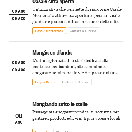
Casale città aperta
Un’iniziativa che permette di riscoprire Casale
08 AGO
Monferrato attraverso aperture speciali, visite
09 AGO
guidate e percorsi diffusi nel cuore della città
Casale Monferrato
Cultura & Cinema
Mangia en d’andà
L'ultima giornata di festa è dedicata alla
08 AGO
pantalera per bambini, alla camminata
09 AGO
enogastronomica per le vie del paese e al finale
pirotecnico
Lequio Berria
Cultura & Cinema
Mangiando sotto le stelle
Passeggiata enogastronomica in notturna per
08
gustare i prodotti ed i vini tipici vicesi e locali
AGO
Vicoforte
Wine & Food