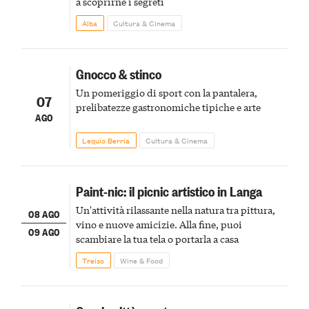
a scoprirne i segreti
Alba
Cultura & Cinema
Gnocco & stinco
Un pomeriggio di sport con la pantalera,
07
prelibatezze gastronomiche tipiche e arte
AGO
Lequio Berria
Cultura & Cinema
Paint-nic: il picnic artistico in Langa
Un'attività rilassante nella natura tra pittura,
08 AGO
vino e nuove amicizie. Alla fine, puoi
09 AGO
scambiare la tua tela o portarla a casa
Treiso
Wine & Food