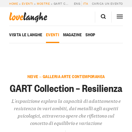
HOME
»
EVENTI
»
MOSTRE
»
GART COLLECTION – RESILIENZA
ENG
ITA
CARICA UN EVENTO
love
langhe
VISITA LE LANGHE
EVENTI
MAGAZINE
SHOP
NEIVE — GALLERIA ARTE CONTEMPORANEA
GART Collection – Resilienza
L'esposizione esplora la capacità di adattamento e
resistenza in vari ambiti, dai metalli agli aspetti
psicologici, attraverso opere che riflettono sul
concetto di equilibrio e variazione