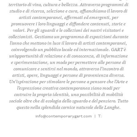
territorio di
vino
,
cultura
e
bellezza
. Attraverso
programmi di
studio
e di
ricerca
,
selezione
e
cura
, affianchiamo il lavoro di
artisti contemporanei
, affermati ed
emergenti
, per
promuovere i loro
linguaggi
e diffondere
contenuti
,
storie
e
valori
. Per gli sguardi e le collezioni dei nostri
visitatori
e
collezionisti
. Gestiamo un
programma di esposizioni
durante
l’anno che mettono in luce il lavoro di
artisti contemporanei
,
coinvolgendo un
pubblico locale
ed
internazionale
.
GART
è
un’opportunità di
relazione
e di
conoscenza
, di
informazione
e
sperimentazione
, un modo per permettere alle persone di
comunicare
e
sentirsi nel mondo
, attraverso l’incontro di
artisti
,
opere
,
linguaggi
e
persone
di
provenienza diversa
.
Un’
ispirazione
per stimolare le persone a pensare che
l’Arte
e
l’
espressione creativa contemporanea
siano modi per
costruire la propria
identità
, una possibilità di
mobilità
sociale
oltre che di
ecologia dello sguardo
e del
pensiero
. Tutto
questo nella splendida
cornice naturale
delle
Langhe
.
info@contemporarygart.com
|
T: