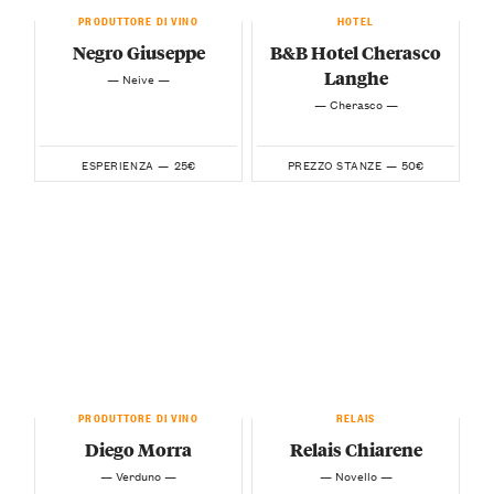
PRODUTTORE DI VINO
HOTEL
Negro Giuseppe
B&B Hotel Cherasco
Langhe
— Neive —
— Cherasco —
25€
50€
ESPERIENZA —
PREZZO STANZE —
PRODUTTORE DI VINO
RELAIS
Diego Morra
Relais Chiarene
— Verduno —
— Novello —