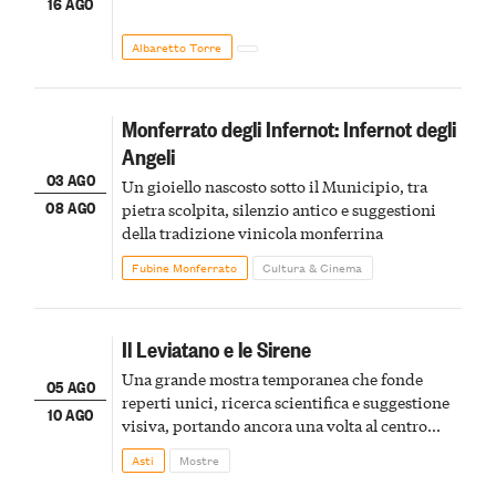
16 AGO
Albaretto Torre
Monferrato degli Infernot: Infernot degli
Angeli
03 AGO
Un gioiello nascosto sotto il Municipio, tra
08 AGO
pietra scolpita, silenzio antico e suggestioni
della tradizione vinicola monferrina
Fubine Monferrato
Cultura & Cinema
Il Leviatano e le Sirene
Una grande mostra temporanea che fonde
05 AGO
reperti unici, ricerca scientifica e suggestione
10 AGO
visiva, portando ancora una volta al centro
della scena le meraviglie del passato astigiano
Asti
Mostre