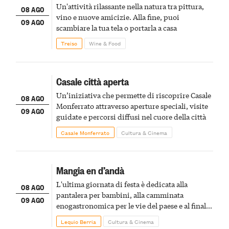
Un'attività rilassante nella natura tra pittura,
08 AGO
vino e nuove amicizie. Alla fine, puoi
09 AGO
scambiare la tua tela o portarla a casa
Treiso
Wine & Food
Casale città aperta
Un’iniziativa che permette di riscoprire Casale
08 AGO
Monferrato attraverso aperture speciali, visite
09 AGO
guidate e percorsi diffusi nel cuore della città
Casale Monferrato
Cultura & Cinema
Mangia en d’andà
L'ultima giornata di festa è dedicata alla
08 AGO
pantalera per bambini, alla camminata
09 AGO
enogastronomica per le vie del paese e al finale
pirotecnico
Lequio Berria
Cultura & Cinema