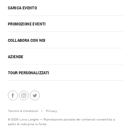
CARICA EVENTO
PROMOZIONE EVENTI
COLLABORA CON NOI
AZIENDE
TOUR PERSONALIZZATI
Termini & Condizioni
|
Privacy
© 2026 Love Langhe — Riproduzione parziale dei contenuti consentita a
patto di indicarne la fonte