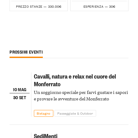
330.00€
30€
PREZZO STANZE —
ESPERIENZA —
PROSSIMI EVENTI
Cavalli, natura e relax nel cuore del
Monferrato
10 MAG
Un soggiorno speciale per farvi gustare i sapori
30 SET
e provare le avventure del Monferrato
Bistagno
Passeggiate & Outdoor
SediMenti