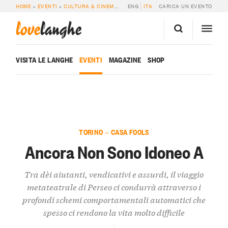
HOME
»
EVENTI
»
CULTURA & CINEMA
»
ANCORA NON SONO IDONEO A
ENG
ITA
CARICA UN EVENTO
love
langhe
VISITA LE LANGHE
EVENTI
MAGAZINE
SHOP
TORINO — CASA FOOLS
Ancora Non Sono Idoneo A
Tra dèi aiutanti, vendicativi e assurdi, il viaggio
metateatrale di Perseo ci condurrà attraverso i
profondi schemi comportamentali automatici che
spesso ci rendono la vita molto difficile