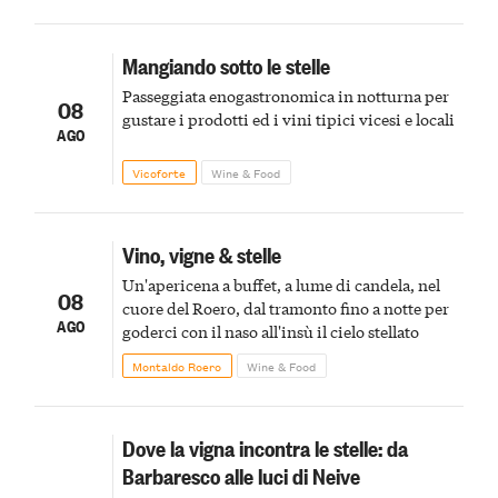
Mangiando sotto le stelle
Passeggiata enogastronomica in notturna per
08
gustare i prodotti ed i vini tipici vicesi e locali
AGO
Vicoforte
Wine & Food
Vino, vigne & stelle
Un'apericena a buffet, a lume di candela, nel
08
cuore del Roero, dal tramonto fino a notte per
AGO
goderci con il naso all'insù il cielo stellato
Montaldo Roero
Wine & Food
Dove la vigna incontra le stelle: da
Barbaresco alle luci di Neive