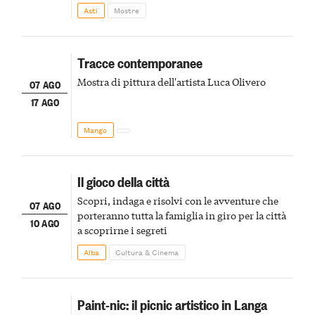
della scena le meraviglie del passato astigiano
Asti
Mostre
Tracce contemporanee
Mostra di pittura dell'artista Luca Olivero
07 AGO
17 AGO
Mango
Il gioco della città
Scopri, indaga e risolvi con le avventure che
07 AGO
porteranno tutta la famiglia in giro per la città
10 AGO
a scoprirne i segreti
Alba
Cultura & Cinema
Paint-nic: il picnic artistico in Langa