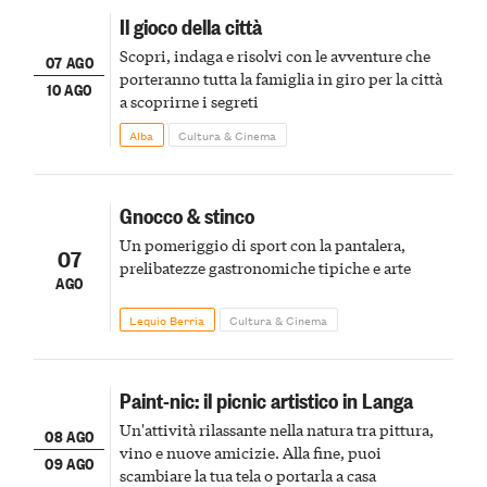
Il gioco della città
Scopri, indaga e risolvi con le avventure che
07 AGO
porteranno tutta la famiglia in giro per la città
10 AGO
a scoprirne i segreti
Alba
Cultura & Cinema
Gnocco & stinco
Un pomeriggio di sport con la pantalera,
07
prelibatezze gastronomiche tipiche e arte
AGO
Lequio Berria
Cultura & Cinema
Paint-nic: il picnic artistico in Langa
Un'attività rilassante nella natura tra pittura,
08 AGO
vino e nuove amicizie. Alla fine, puoi
09 AGO
scambiare la tua tela o portarla a casa