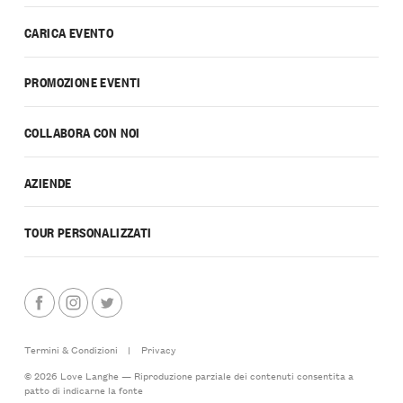
CARICA EVENTO
PROMOZIONE EVENTI
COLLABORA CON NOI
AZIENDE
TOUR PERSONALIZZATI
Termini & Condizioni
|
Privacy
© 2026 Love Langhe — Riproduzione parziale dei contenuti consentita a
patto di indicarne la fonte