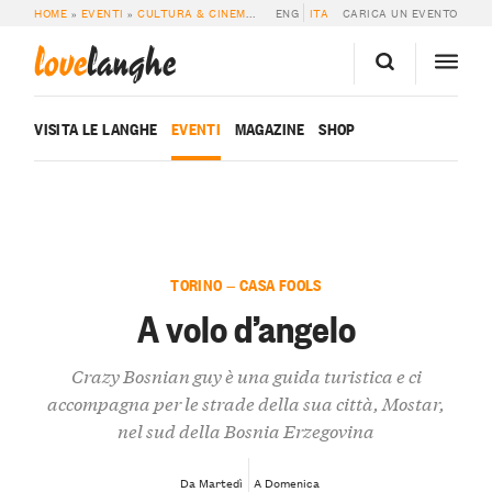
HOME
»
EVENTI
»
CULTURA & CINEMA
»
A VOLO D’ANGELO
ENG
ITA
CARICA UN EVENTO
love
langhe
VISITA LE LANGHE
EVENTI
MAGAZINE
SHOP
TORINO — CASA FOOLS
A volo d’angelo
Crazy Bosnian guy è una guida turistica e ci
accompagna per le strade della sua città, Mostar,
nel sud della Bosnia Erzegovina
Da Martedì
A Domenica