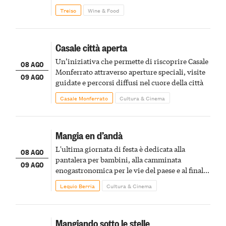
Treiso
Wine & Food
Casale città aperta
Un’iniziativa che permette di riscoprire Casale
08 AGO
Monferrato attraverso aperture speciali, visite
09 AGO
guidate e percorsi diffusi nel cuore della città
Casale Monferrato
Cultura & Cinema
Mangia en d’andà
L'ultima giornata di festa è dedicata alla
08 AGO
pantalera per bambini, alla camminata
09 AGO
enogastronomica per le vie del paese e al finale
pirotecnico
Lequio Berria
Cultura & Cinema
Mangiando sotto le stelle