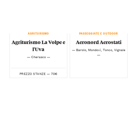
AGRITURISMO
PASSEGGIATE E OUTDOOR
Agriturismo La Volpe e
Aeronord Aerostati
l'Uva
— Barolo, Mondovì, Tonco, Vignale
—
— Cherasco —
70€
PREZZO STANZE —