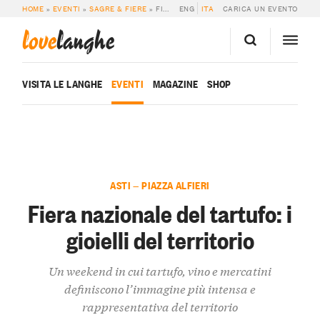
HOME
»
EVENTI
»
SAGRE & FIERE
»
FIERA NAZIONALE DEL TARTUFO: ​I GIOIELLI DEL TERRITORIO
ENG
ITA
CARICA UN EVENTO
love
langhe
VISITA LE LANGHE
EVENTI
MAGAZINE
SHOP
ASTI — PIAZZA ALFIERI
Fiera nazionale del tartufo: ​i
gioielli del territorio
Un weekend in cui tartufo, vino e mercatini
definiscono l’immagine più intensa e
rappresentativa del territorio