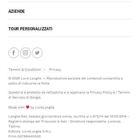
AZIENDE
TOUR PERSONALIZZATI
Termini & Condizioni
|
Privacy
© 2026 Love Langhe — Riproduzione parziale dei contenuti consentita a
patto di indicarne la fonte
Questo si è protetto da reCaptcha e si applicano la
Privacy Policy
e i
Termini
di Servizio
di Google
Made with
by LoveLanghe
Langhe.Net, testata giornalistica online, iscritta al n.672/14 del 15.05.2014 -
Registro stampa del Tribunale di Asti - Direttore responsabile: Lorenzo
Tablino.
Editore: LoveLanghe S.R.L.
P.IVA 03796440042