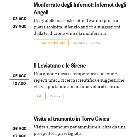
Monferrato degli Infernot: Infernot degli
Angeli
03 AGO
Un gioiello nascosto sotto il Municipio, tra
08 AGO
pietra scolpita, silenzio antico e suggestioni
della tradizione vinicola monferrina
Fubine Monferrato
Cultura & Cinema
Il Leviatano e le Sirene
Una grande mostra temporanea che fonde
05 AGO
reperti unici, ricerca scientifica e suggestione
10 AGO
visiva, portando ancora una volta al centro
della scena le meraviglie del passato astigiano
Asti
Mostre
Visite al tramonto in Torre Civica
Visita al tramonto per ammirare al città da una
06 AGO
prospettiva privilegiata
07 AGO