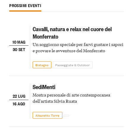
PROSSIMI EVENTI
Cavalli, natura e relax nel cuore del
Monferrato
10 MAG
Un soggiorno speciale per farvi gustare i sapori
30 SET
e provare le avventure del Monferrato
Bistagno
Passeggiate & Outdoor
SediMenti
Mostra personale di arte contemporanea
22 LUG
dell'artista Silvia Ruata
16 AGO
Albaretto Torre