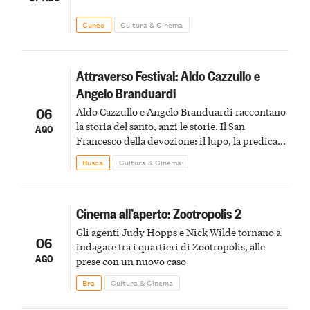
Cuneo
Cultura & Cinema
Attraverso Festival: Aldo Cazzullo e
Angelo Branduardi
06
Aldo Cazzullo e Angelo Branduardi raccontano
la storia del santo, anzi le storie. Il San
AGO
Francesco della devozione: il lupo, la predica
agli uccelli, le stimmate
Busca
Cultura & Cinema
Cinema all’aperto: Zootropolis 2
Gli agenti Judy Hopps e Nick Wilde tornano a
06
indagare tra i quartieri di Zootropolis, alle
AGO
prese con un nuovo caso
Bra
Cultura & Cinema