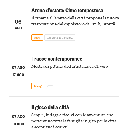
Arena d’estate: Cime tempestose
Il cinema all'aperto della città propone la nuova
06
trasposizione del capolavoro di Emily Brontë
AGO
Alba
Cultura & Cinema
Tracce contemporanee
Mostra di pittura dell'artista Luca Olivero
07 AGO
17 AGO
Mango
Il gioco della città
Scopri, indaga e risolvi con le avventure che
07 AGO
porteranno tutta la famiglia in giro per la città
10 AGO
a scoprirne i segreti