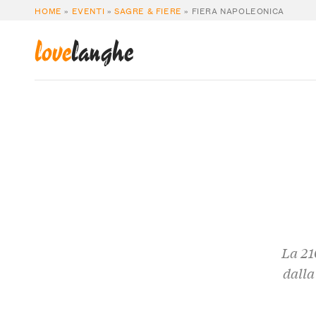
HOME
»
EVENTI
»
SAGRE & FIERE
»
FIERA NAPOLEONICA
love
langhe
La 21
dalla