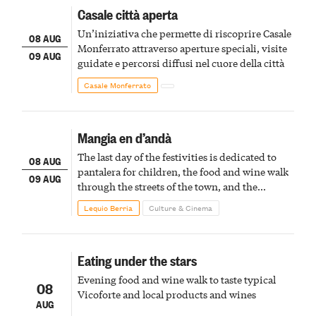
Casale città aperta
Un’iniziativa che permette di riscoprire Casale
08 AUG
Monferrato attraverso aperture speciali, visite
09 AUG
guidate e percorsi diffusi nel cuore della città
Casale Monferrato
Mangia en d’andà
The last day of the festivities is dedicated to
08 AUG
pantalera for children, the food and wine walk
09 AUG
through the streets of the town, and the
fireworks finale
Lequio Berria
Culture & Cinema
Eating under the stars
Evening food and wine walk to taste typical
08
Vicoforte and local products and wines
AUG