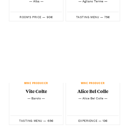
— Alba —
— Agliano Terme —
90€
75€
ROOM'S PRICE —
TASTING MENU —
WINE PRODUCER
WINE PRODUCER
Vite Colte
Alice Bel Colle
— Barolo —
— Alice Bel Colle —
65€
13€
TASTING MENU —
EXPERIENCE —