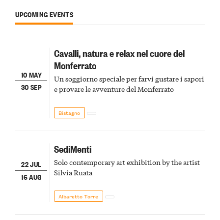
UPCOMING EVENTS
Cavalli, natura e relax nel cuore del
Monferrato
10 MAY
Un soggiorno speciale per farvi gustare i sapori
30 SEP
e provare le avventure del Monferrato
Bistagno
SediMenti
Solo contemporary art exhibition by the artist
22 JUL
Silvia Ruata
16 AUG
Albaretto Torre