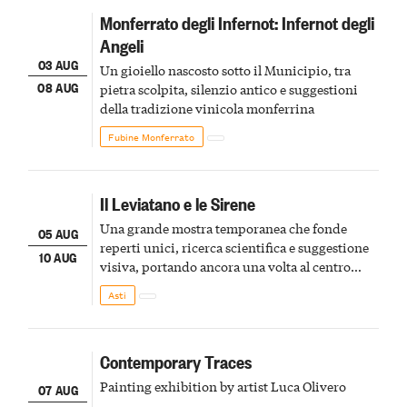
Monferrato degli Infernot: Infernot degli
Angeli
03 AUG
Un gioiello nascosto sotto il Municipio, tra
08 AUG
pietra scolpita, silenzio antico e suggestioni
della tradizione vinicola monferrina
Fubine Monferrato
Il Leviatano e le Sirene
Una grande mostra temporanea che fonde
05 AUG
reperti unici, ricerca scientifica e suggestione
10 AUG
visiva, portando ancora una volta al centro
della scena le meraviglie del passato astigiano
Asti
Contemporary Traces
Painting exhibition by artist Luca Olivero
07 AUG