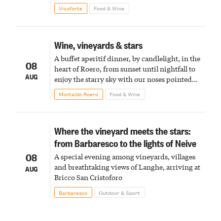
Vicoforte
Food & Wine
Wine, vineyards & stars
A buffet aperitif dinner, by candlelight, in the
08
heart of Roero, from sunset until nightfall to
AUG
enjoy the starry sky with our noses pointed
upward
Montaldo Roero
Food & Wine
Where the vineyard meets the stars:
from Barbaresco to the lights of Neive
08
A special evening among vineyards, villages
and breathtaking views of Langhe, arriving at
AUG
Bricco San Cristoforo
Barbaresco
Outdoor & Sport