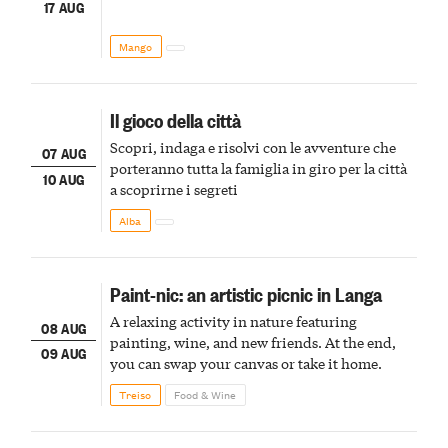
17 AUG
Mango
Il gioco della città
Scopri, indaga e risolvi con le avventure che
07 AUG
porteranno tutta la famiglia in giro per la città
10 AUG
a scoprirne i segreti
Alba
Paint-nic: an artistic picnic in Langa
A relaxing activity in nature featuring
08 AUG
painting, wine, and new friends. At the end,
09 AUG
you can swap your canvas or take it home.
Treiso
Food & Wine