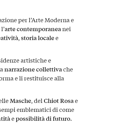
azione per l’Arte Moderna e
arte contemporanea
l’
nei
atività
storia locale
,
e
sidenze artistiche e
narrazione collettiva
na
che
rma e li restituisce alla
Masche
Chiot Rosa
elle
, del
e
 esempi emblematici di come
tità
possibilità di futuro
e
.