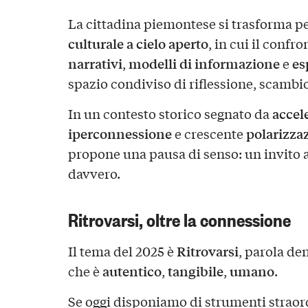
La cittadina piemontese si trasforma pe
culturale a cielo aperto
, in cui il confro
narrativi
modelli di informazione
es
,
e
spazio condiviso di riflessione, scambio
accel
In un contesto storico segnato da
iperconnessione
polarizza
e crescente
propone una pausa di senso: un invito 
davvero.
Ritrovarsi, oltre la connessione
Ritrovarsi
Il tema del 2025 è
, parola de
autentico
tangibile
umano
che è
,
,
.
Se oggi disponiamo di strumenti straor