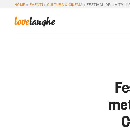
HOME
»
EVENTI
»
CULTURA & CINEMA
»
FESTIVAL DELLA TV: L
love
langhe
Fe
met
C