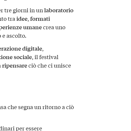
laboratorio
r tre giorni in un
idee
formati
nto tra
,
perienze umane
crea uno
 e ascolto.
erazione digitale
,
zione sociale
, il festival
ripensare
a
ciò che ci unisce
nsa che segna un ritorno a ciò
dinari per essere