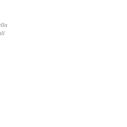
lla
li