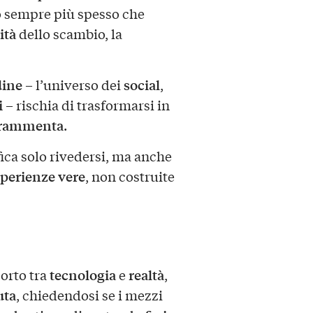
o sempre più spesso che
ità
dello scambio, la
dine
social
– l’universo dei
,
i
– rischia di trasformarsi in
rammenta
.
ica solo rivedersi, ma anche
perienze vere
, non costruite
tecnologia
realtà
porto tra
e
,
uta
, chiedendosi se i mezzi