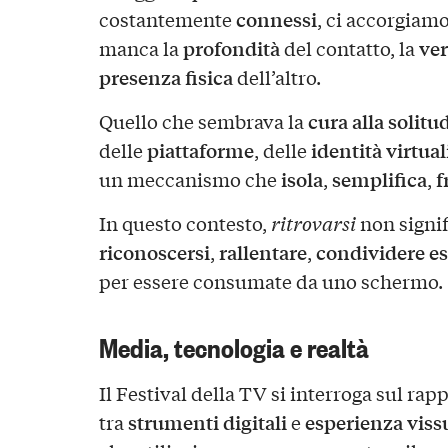
connessi
costantemente
, ci accorgiam
profondità
ver
manca la
del contatto, la
presenza fisica
dell’altro.
cura alla solitu
Quello che sembrava la
piattaforme
identità virtual
delle
, delle
isola
semplifica
f
un meccanismo che
,
,
In questo contesto,
ritrovarsi
non signif
riconoscersi
rallentare
condividere es
,
,
per essere consumate da uno schermo.
Media, tecnologia e realtà
Il Festival della TV si interroga sul rap
strumenti digitali
esperienza viss
tra
e