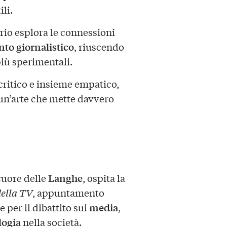
li.
lario esplora le connessioni
nto giornalistico
, riuscendo
più sperimentali.
ritico e insieme empatico,
 un’arte che mette davvero
Langhe
 cuore delle
, ospita la
della TV
, appuntamento
media
 per il dibattito sui
,
logia
nella società.