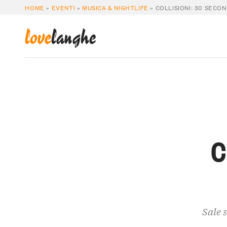
HOME
»
EVENTI
»
MUSICA & NIGHTLIFE
»
COLLISIONI: 30 SECO
love
langhe
C
Sale 