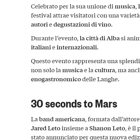
musica
Celebrato per la sua unione di
,
festival attrae visitatori con una varietà
autori
degustazioni di vino
e
.
la città di Alba
Durante l’evento,
si anim
italiani
internazionali
e
.
Questo evento rappresenta una splendi
musica
cultura
non solo la
e la
, ma anch
enogastronomico
delle Langhe.
30 seconds to Mars
band americana
La
, formata dall’attor
Jared Leto
Shanon Leto
insieme a
, è i
stato annunciato per questa nuova edizi