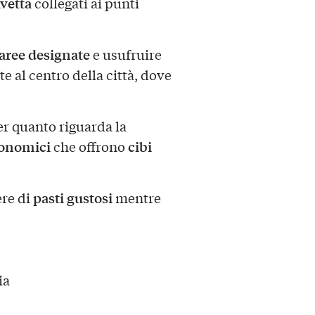
avetta
collegati ai punti
aree designate
e usufruire
 al centro della città, dove
per quanto riguarda la
ronomici
cibi
che offrono
pasti gustosi
ere di
mentre
ia