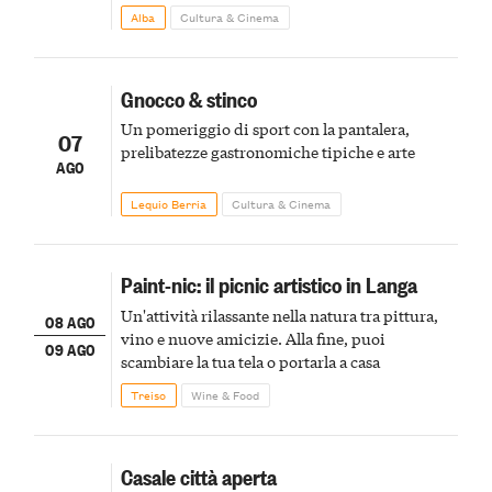
Alba
Cultura & Cinema
Gnocco & stinco
Un pomeriggio di sport con la pantalera,
07
prelibatezze gastronomiche tipiche e arte
AGO
Lequio Berria
Cultura & Cinema
Paint-nic: il picnic artistico in Langa
Un'attività rilassante nella natura tra pittura,
08 AGO
vino e nuove amicizie. Alla fine, puoi
09 AGO
scambiare la tua tela o portarla a casa
Treiso
Wine & Food
Casale città aperta