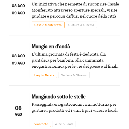
Un’iniziativa che permette di riscoprire Casale
08 AGO
Monferrato attraverso aperture speciali, visite
09 AGO
guidate e percorsi diffusi nel cuore della città
Casale Monferrato
Cultura & Cinema
Mangia en d’andà
L'ultima giornata di festa è dedicata alla
08 AGO
pantalera per bambini, alla camminata
09 AGO
enogastronomica per le vie del paese e al finale
pirotecnico
Lequio Berria
Cultura & Cinema
Mangiando sotto le stelle
Passeggiata enogastronomica in notturna per
08
gustare i prodotti ed i vini tipici vicesi e locali
AGO
Vicoforte
Wine & Food