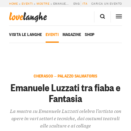
HOME
»
EVENTI
»
MOSTRE
»
EMANUELE LUZZATI TRA FIABA E FANTASIA
ENG
ITA
CARICA UN EVENTO
love
langhe
VISITA LE LANGHE
EVENTI
MAGAZINE
SHOP
CHERASCO — PALAZZO SALMATORIS
Emanuele Luzzati tra fiaba e
Fantasia
La mostra su Emanuele Luzzati celebra l’artista con
opere in vari settori e tecniche, dai costumi teatrali
alle sculture e ai collage