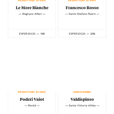
Le More Bianche
Francesco Rosso
— Magliano Alfieri —
— Santo Stefano Roero —
15€
25€
ESPERIENZA —
ESPERIENZA —
PRODUTTORE DI VINO
AGRITURISMO
Poderi Vaiot
Valdispinso
— Montà —
— Santa Vittoria d’Alba —