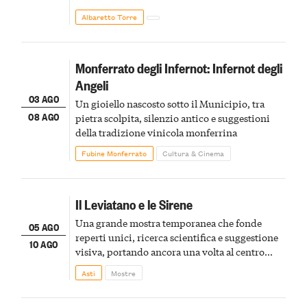
Albaretto Torre
Monferrato degli Infernot: Infernot degli
Angeli
03 AGO
Un gioiello nascosto sotto il Municipio, tra
08 AGO
pietra scolpita, silenzio antico e suggestioni
della tradizione vinicola monferrina
Fubine Monferrato
Cultura & Cinema
Il Leviatano e le Sirene
Una grande mostra temporanea che fonde
05 AGO
reperti unici, ricerca scientifica e suggestione
10 AGO
visiva, portando ancora una volta al centro
della scena le meraviglie del passato astigiano
Asti
Mostre