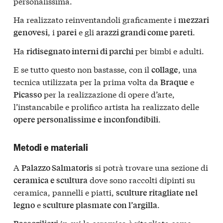
personalissima.
Ha realizzato reinventandoli graficamente i
mezzari
, i
e gli
.
genovesi
parei
arazzi grandi come pareti
Ha
per bimbi e adulti.
ridisegnato interni di parchi
E se tutto questo non bastasse, con il
, una
collage
tecnica utilizzata per la prima volta da
e
Braque
per la realizzazione di opere d’arte,
Picasso
l’instancabile e prolifico artista ha realizzato delle
.
opere personalissime e inconfondibili
Metodi e materiali
A
si potrà trovare una sezione di
Palazzo Salmatoris
dove sono raccolti dipinti su
ceramica e scultura
ceramica, pannelli e piatti,
sculture ritagliate nel
e
.
legno
sculture plasmate con l’argilla
in cui la ceramica è ritagliata come