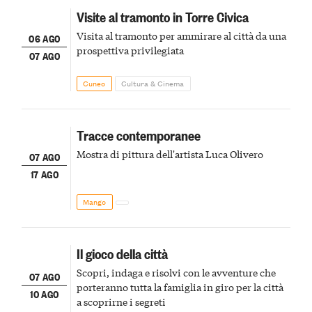
Visite al tramonto in Torre Civica
Visita al tramonto per ammirare al città da una
06 AGO
prospettiva privilegiata
07 AGO
Cuneo
Cultura & Cinema
Tracce contemporanee
Mostra di pittura dell'artista Luca Olivero
07 AGO
17 AGO
Mango
Il gioco della città
Scopri, indaga e risolvi con le avventure che
07 AGO
porteranno tutta la famiglia in giro per la città
10 AGO
a scoprirne i segreti