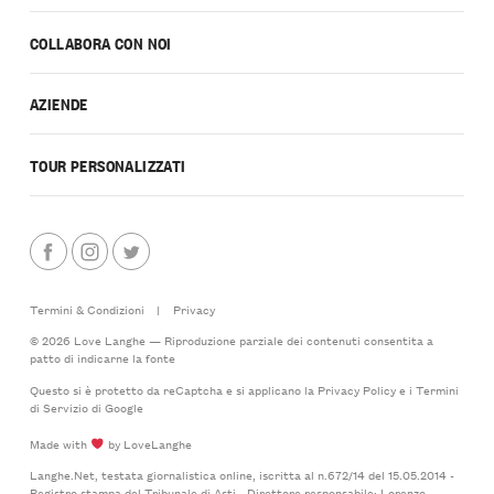
COLLABORA CON NOI
AZIENDE
TOUR PERSONALIZZATI
Termini & Condizioni
|
Privacy
© 2026 Love Langhe — Riproduzione parziale dei contenuti consentita a
patto di indicarne la fonte
Questo si è protetto da reCaptcha e si applicano la
Privacy Policy
e i
Termini
di Servizio
di Google
Made with
by LoveLanghe
Langhe.Net, testata giornalistica online, iscritta al n.672/14 del 15.05.2014 -
Registro stampa del Tribunale di Asti - Direttore responsabile: Lorenzo