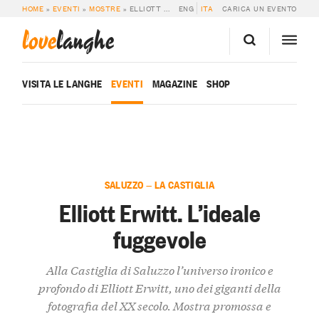
HOME
»
EVENTI
»
MOSTRE
»
ELLIOTT ERWITT. L’IDEALE FUGGEVOLE
ENG
ITA
CARICA UN EVENTO
love
langhe
VISITA LE LANGHE
EVENTI
MAGAZINE
SHOP
SALUZZO — LA CASTIGLIA
Elliott Erwitt. L’ideale
fuggevole
Alla Castiglia di Saluzzo l’universo ironico e
profondo di Elliott Erwitt, uno dei giganti della
fotografia del XX secolo. Mostra promossa e