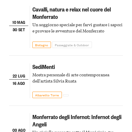
Cavalli, natura e relax nel cuore del
Monferrato
10 MAG
Un soggiorno speciale per farvi gustare i sapori
30 SET
e provare le avventure del Monferrato
Bistagno
Passeggiate & Outdoor
SediMenti
Mostra personale di arte contemporanea
22 LUG
dell'artista Silvia Ruata
16 AGO
Albaretto Torre
Monferrato degli Infernot: Infernot degli
Angeli
03 AGO
Un gioiello nascosto sotto il Municipio, tra