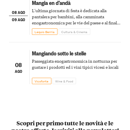
Mangia en d’andà
L'ultima giornata di festa è dedicata alla
08 AGO
pantalera per bambini, alla camminata
09 AGO
enogastronomica per le vie del paese e al finale
pirotecnico
Lequio Berria
Cultura & Cinema
Mangiando sotto le stelle
Passeggiata enogastronomica in notturna per
08
gustare i prodotti ed i vini tipici vicesi e locali
AGO
Vicoforte
Wine & Food
Scopri per primo tutte le novità e le