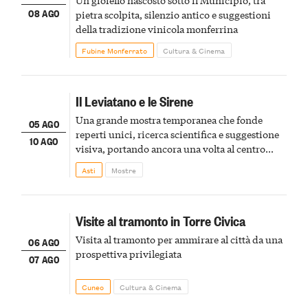
08 AGO
pietra scolpita, silenzio antico e suggestioni
della tradizione vinicola monferrina
Fubine Monferrato
Cultura & Cinema
Il Leviatano e le Sirene
Una grande mostra temporanea che fonde
05 AGO
reperti unici, ricerca scientifica e suggestione
10 AGO
visiva, portando ancora una volta al centro
della scena le meraviglie del passato astigiano
Asti
Mostre
Visite al tramonto in Torre Civica
Visita al tramonto per ammirare al città da una
06 AGO
prospettiva privilegiata
07 AGO
Cuneo
Cultura & Cinema