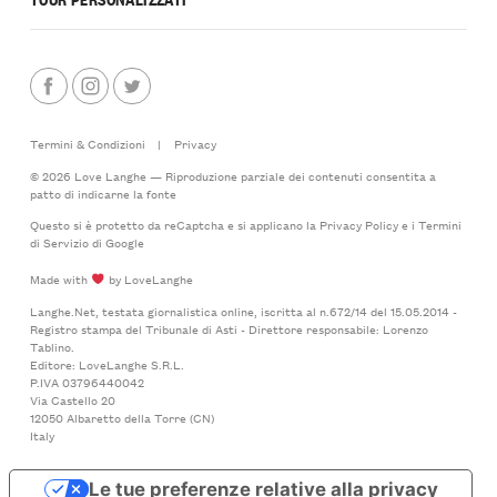
Termini & Condizioni
|
Privacy
© 2026 Love Langhe — Riproduzione parziale dei contenuti consentita a
patto di indicarne la fonte
Questo si è protetto da reCaptcha e si applicano la
Privacy Policy
e i
Termini
di Servizio
di Google
Made with
by LoveLanghe
Langhe.Net, testata giornalistica online, iscritta al n.672/14 del 15.05.2014 -
Registro stampa del Tribunale di Asti - Direttore responsabile: Lorenzo
Tablino.
Editore: LoveLanghe S.R.L.
P.IVA 03796440042
Via Castello 20
12050 Albaretto della Torre (CN)
Italy
Le tue preferenze relative alla privacy