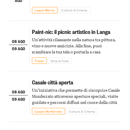
AGO
Lequio Berria
Cultura & Cinema
Paint-nic: il picnic artistico in Langa
Un'attività rilassante nella natura tra pittura,
08 AGO
vino e nuove amicizie. Alla fine, puoi
09 AGO
scambiare la tua tela o portarla a casa
Treiso
Wine & Food
Casale città aperta
Un’iniziativa che permette di riscoprire Casale
08 AGO
Monferrato attraverso aperture speciali, visite
09 AGO
guidate e percorsi diffusi nel cuore della città
Casale Monferrato
Cultura & Cinema