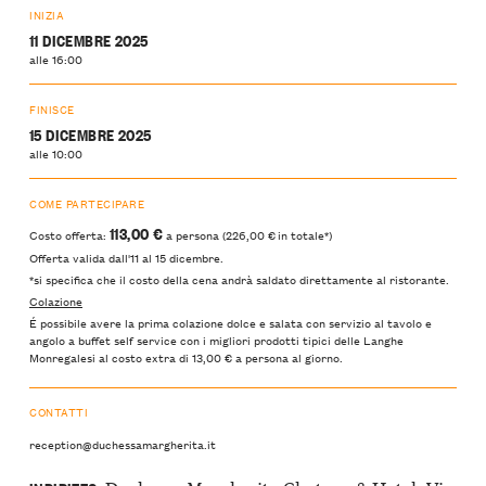
INIZIA
11 DICEMBRE 2025
alle 16:00
FINISCE
15 DICEMBRE 2025
alle 10:00
COME PARTECIPARE
113,00 €
Costo offerta:
a persona (226,00 € in totale*)
Offerta valida dall'11 al 15 dicembre.
*si specifica che il costo della cena andrà saldato direttamente al ristorante.
Colazione
É possibile avere la prima colazione dolce e salata con servizio al tavolo e
angolo a buffet self service con i migliori prodotti tipici delle Langhe
Monregalesi al costo extra di 13,00 € a persona al giorno.
CONTATTI
reception@duchessamargherita.it