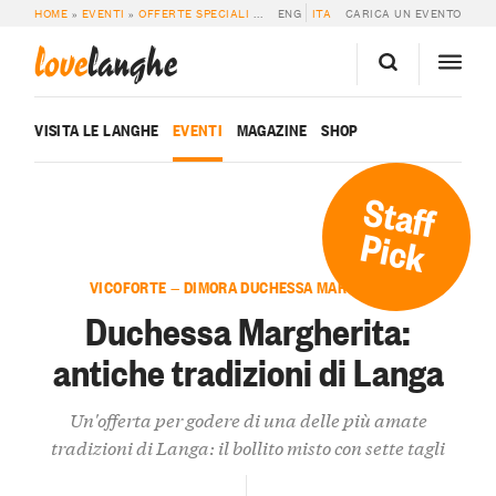
HOME
»
EVENTI
»
OFFERTE SPECIALI
»
DUCHESSA MARGHERITA: ANTICHE TRAD
ENG
ITA
CARICA UN EVENTO
love
langhe
VISITA LE LANGHE
EVENTI
MAGAZINE
SHOP
Staff
Pick
VICOFORTE — DIMORA DUCHESSA MARGHERITA
Duchessa Margherita:
antiche tradizioni di Langa
Un'offerta per godere di una delle più amate
tradizioni di Langa: il bollito misto con sette tagli