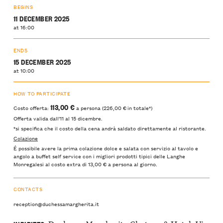
BEGINS
11 DECEMBER 2025
at 16:00
ENDS
15 DECEMBER 2025
at 10:00
HOW TO PARTICIPATE
113,00 €
Costo offerta:
a persona (226,00 € in totale*)
Offerta valida dall'11 al 15 dicembre.
*si specifica che il costo della cena andrà saldato direttamente al ristorante.
Colazione
É possibile avere la prima colazione dolce e salata con servizio al tavolo e
angolo a buffet self service con i migliori prodotti tipici delle Langhe
Monregalesi al costo extra di 13,00 € a persona al giorno.
CONTACTS
reception@duchessamargherita.it