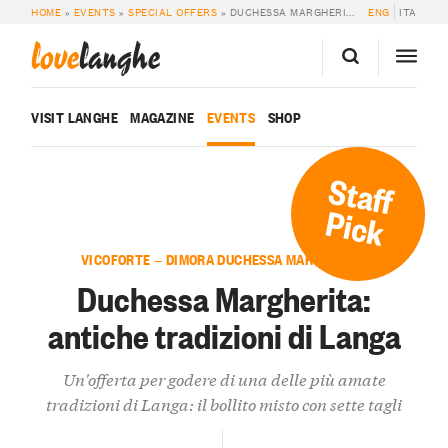
HOME
»
EVENTS
»
SPECIAL OFFERS
»
DUCHESSA MARGHERITA: ANTICHE TRADIZIONI DI LANGA
ENG
ITA
love
langhe
VISIT LANGHE
MAGAZINE
EVENTS
SHOP
Staff
Pick
VICOFORTE — DIMORA DUCHESSA MARGHERITA
Duchessa Margherita:
antiche tradizioni di Langa
Un'offerta per godere di una delle più amate
tradizioni di Langa: il bollito misto con sette tagli