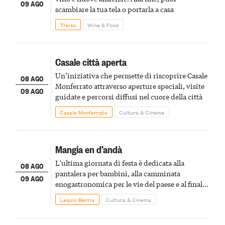
09 AGO
scambiare la tua tela o portarla a casa
Treiso
Wine & Food
Casale città aperta
Un’iniziativa che permette di riscoprire Casale
08 AGO
Monferrato attraverso aperture speciali, visite
09 AGO
guidate e percorsi diffusi nel cuore della città
Casale Monferrato
Cultura & Cinema
Mangia en d’andà
L'ultima giornata di festa è dedicata alla
08 AGO
pantalera per bambini, alla camminata
09 AGO
enogastronomica per le vie del paese e al finale
pirotecnico
Lequio Berria
Cultura & Cinema