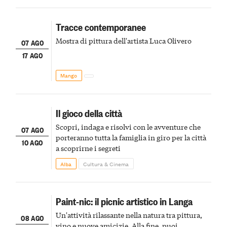
Tracce contemporanee
Mostra di pittura dell'artista Luca Olivero
07 AGO
17 AGO
Mango
Il gioco della città
Scopri, indaga e risolvi con le avventure che
07 AGO
porteranno tutta la famiglia in giro per la città
10 AGO
a scoprirne i segreti
Alba
Cultura & Cinema
Paint-nic: il picnic artistico in Langa
Un'attività rilassante nella natura tra pittura,
08 AGO
vino e nuove amicizie. Alla fine, puoi