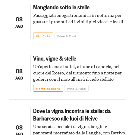
Mangiando sotto le stelle
Passeggiata enogastronomica in notturna per
08
gustare i prodotti ed i vini tipici vicesi e locali
AGO
Vicoforte
Wine & Food
Vino, vigne & stelle
Un'apericena a buffet, a lume di candela, nel
08
cuore del Roero, dal tramonto fino a notte per
AGO
goderci con il naso all'insù il cielo stellato
Montaldo Roero
Wine & Food
Dove la vigna incontra le stelle: da
Barbaresco alle luci di Neive
08
Una serata speciale tra vigne, borghi e
panorami mozzafiato delle Langhe, con l’arrivo
AGO