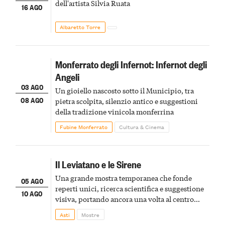
dell'artista Silvia Ruata
16 AGO
Albaretto Torre
Monferrato degli Infernot: Infernot degli
Angeli
03 AGO
Un gioiello nascosto sotto il Municipio, tra
08 AGO
pietra scolpita, silenzio antico e suggestioni
della tradizione vinicola monferrina
Fubine Monferrato
Cultura & Cinema
Il Leviatano e le Sirene
Una grande mostra temporanea che fonde
05 AGO
reperti unici, ricerca scientifica e suggestione
10 AGO
visiva, portando ancora una volta al centro
della scena le meraviglie del passato astigiano
Asti
Mostre