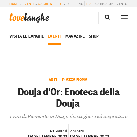
HOME
»
EVENTI
»
SAGRE & FIERE
»
DOUJA D’OR: ENOTECA DELLA DOUJA
ENG
ITA
CARICA UN EVENTO
love
langhe
VISITA LE LANGHE
EVENTI
MAGAZINE
SHOP
ASTI — PIAZZA ROMA
Douja d'Or: Enoteca della
Douja
I vini di Piemonte in Douja da scegliere ed acquistare
Da Venerdì
A Venerdì
08 SETTEMBRE 2023
08 SETTEMBRE 2023