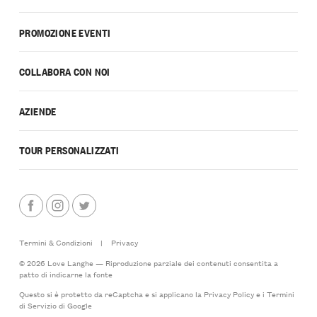
PROMOZIONE EVENTI
COLLABORA CON NOI
AZIENDE
TOUR PERSONALIZZATI
Termini & Condizioni
|
Privacy
© 2026 Love Langhe — Riproduzione parziale dei contenuti consentita a
patto di indicarne la fonte
Questo si è protetto da reCaptcha e si applicano la
Privacy Policy
e i
Termini
di Servizio
di Google