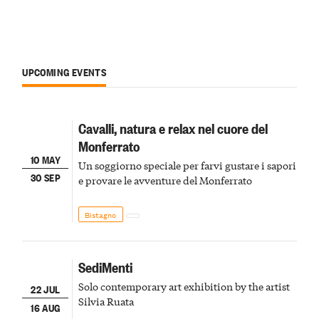
UPCOMING EVENTS
Cavalli, natura e relax nel cuore del
Monferrato
10 MAY
Un soggiorno speciale per farvi gustare i sapori
30 SEP
e provare le avventure del Monferrato
Bistagno
SediMenti
Solo contemporary art exhibition by the artist
22 JUL
Silvia Ruata
16 AUG