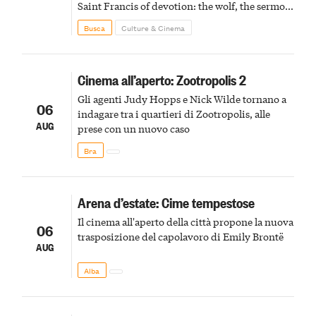
Saint Francis of devotion: the wolf, the sermon
to the birds, the stigmata
Busca
Culture & Cinema
Cinema all’aperto: Zootropolis 2
Gli agenti Judy Hopps e Nick Wilde tornano a
06
indagare tra i quartieri di Zootropolis, alle
AUG
prese con un nuovo caso
Bra
Arena d’estate: Cime tempestose
Il cinema all'aperto della città propone la nuova
06
trasposizione del capolavoro di Emily Brontë
AUG
Alba