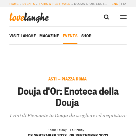
HOME
»
EVENTS
»
FAIRS & FESTIVALS
»
DOUJA D’OR: ENOTECA DELLA DOUJA
ENG
ITA
love
langhe
VISIT LANGHE
MAGAZINE
EVENTS
SHOP
ASTI — PIAZZA ROMA
Douja d'Or: Enoteca della
Douja
I vini di Piemonte in Douja da scegliere ed acquistare
From Friday
To Friday
08 SEPTEMBER 2023
08 SEPTEMBER 2023