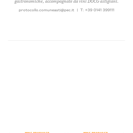
gastronomiche, accompagnate da vini DOCG astigiani.
protocollo.comuneasti@pec.it
|
T: +39 0141 399111
WINE PRODUCER
WINE PRODUCER