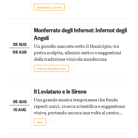
Albaretto Torre
Monferrato degli Infernot: Infernot degli
Angeli
03 AUG
Un gioiello nascosto sotto il Municipio, tra
08 AUG
pietra scolpita, silenzio antico e suggestioni
della tradizione vinicola monferrina
Fubine Monferrato
Il Leviatano e le Sirene
Una grande mostra temporanea che fonde
05 AUG
reperti unici, ricerca scientifica e suggestione
10 AUG
visiva, portando ancora una volta al centro
della scena le meraviglie del passato astigiano
Asti