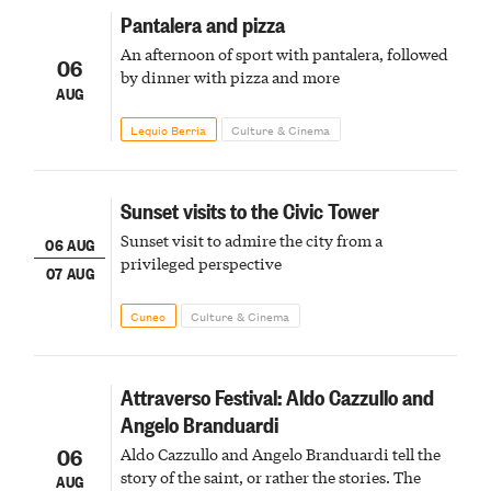
Pantalera and pizza
An afternoon of sport with pantalera, followed
06
by dinner with pizza and more
AUG
Lequio Berria
Culture & Cinema
Sunset visits to the Civic Tower
Sunset visit to admire the city from a
06 AUG
privileged perspective
07 AUG
Cuneo
Culture & Cinema
Attraverso Festival: Aldo Cazzullo and
Angelo Branduardi
06
Aldo Cazzullo and Angelo Branduardi tell the
story of the saint, or rather the stories. The
AUG