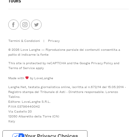
TOURS
Termini & Condizioni
|
Privacy
© 2026 Love Langhe — Riproduzione parziale dei contenuti consentita a
patto di indicarne la fonte
This site is protected by reCAPTCHA and the Google
Privacy Policy
and
Terms of Service
apply
Made with
by LoveLanghe
Langhe.Net, testata giornalistica online, iscritta al n.672/14 del 15.05.2014 -
Registro stampa del Tribunale di Asti - Direttore responsabile: Lorenzo
Tablino.
Editore: LoveLanghe S.R.L.
P.IVA 03796440042
Via Castello 20
12050 Albaretto della Torre (CN)
Italy
Your Privacy Choices