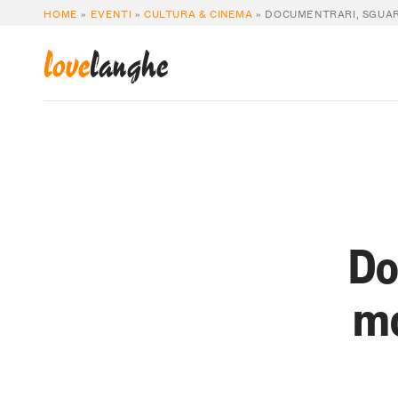
HOME
»
EVENTI
»
CULTURA & CINEMA
»
DOCUMENTRARI, SGUARD
love
langhe
Do
mo