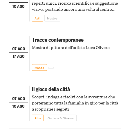
reperti unici, ricerca scientifica e suggestione
10 AGO
visiva, portando ancora una volta al centro
della scena le meraviglie del passato astigiano
Asti
Mostre
Tracce contemporanee
Mostra di pittura dell'artista Luca Olivero
07 AGO
17 AGO
Mango
Il gioco della città
Scopri, indaga e risolvi con le avventure che
07 AGO
porteranno tutta la famiglia in giro per la città
10 AGO
a scoprirne i segreti
Alba
Cultura & Cinema