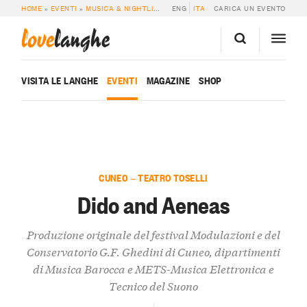
HOME
»
EVENTI
»
MUSICA & NIGHTLIFE
»
DIDO AND AENEAS
ENG
ITA
CARICA UN EVENTO
love
langhe
VISITA LE LANGHE
EVENTI
MAGAZINE
SHOP
CUNEO — TEATRO TOSELLI
Dido and Aeneas
Produzione originale del festival Modulazioni e del
Conservatorio G.F. Ghedini di Cuneo, dipartimenti
di Musica Barocca e METS-Musica Elettronica e
Tecnico del Suono