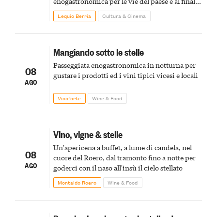
enogastronomica per le vie del paese e al finale
pirotecnico
Lequio Berria
Cultura & Cinema
Mangiando sotto le stelle
Passeggiata enogastronomica in notturna per
08
gustare i prodotti ed i vini tipici vicesi e locali
AGO
Vicoforte
Wine & Food
Vino, vigne & stelle
Un'apericena a buffet, a lume di candela, nel
08
cuore del Roero, dal tramonto fino a notte per
AGO
goderci con il naso all'insù il cielo stellato
Montaldo Roero
Wine & Food