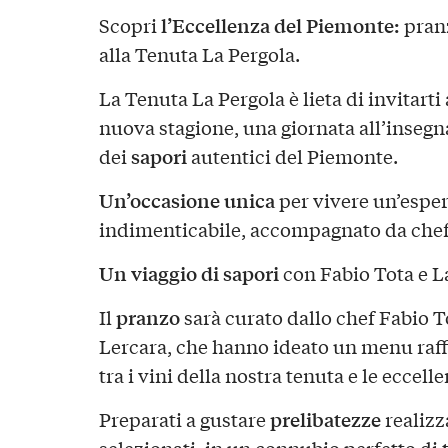
l’Eccellenza del Piemonte:
Scopri
pran
alla Tenuta La Pergola.
La Tenuta La Pergola è lieta di invitart
nuova stagione, una giornata all’insegn
sapori
dei
autentici del Piemonte.
Un’occasione unica
per vivere un’espe
indimenticabile, accompagnato da chef d
Un viaggio di sapori
con Fabio Tota e L
pranzo
Il
sarà curato dallo chef Fabio 
Lercara, che hanno ideato un menu raffi
tra i vini della nostra tenuta e le eccelle
prelibatezze
Preparati a gustare
realizz
selezionati, in un connubio perfetto di