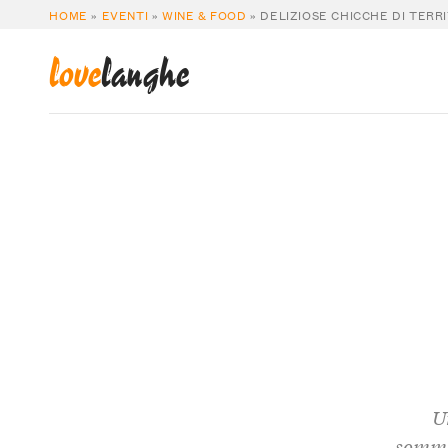
HOME
»
EVENTI
»
WINE & FOOD
»
DELIZIOSE CHICCHE DI TERR
love
langhe
U
sommel