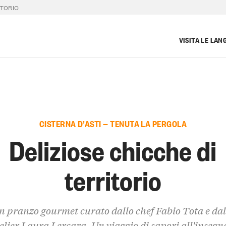
ITORIO
VISITA LE LAN
CISTERNA D’ASTI — TENUTA LA PERGOLA
Deliziose chicche di
territorio
n pranzo gourmet curato dallo chef Fabio Tota e dal
ier Laura Lercara. Un viaggio di sapori all'insegn