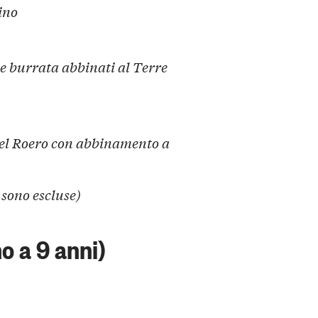
ino
 e burrata abbinati al Terre
 del Roero con abbinamento a
 sono escluse)
no a 9 anni)