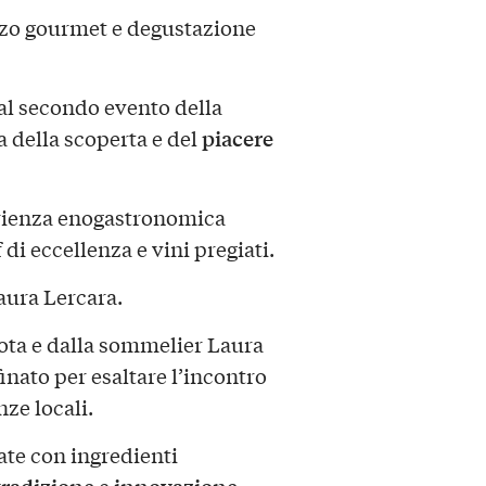
zo gourmet e degustazione
i al secondo evento della
piacere
a della scoperta e del
rienza enogastronomica
i eccellenza e vini pregiati.
aura Lercara.
Tota e dalla sommelier Laura
nato per esaltare l’incontro
nze locali.
ate con ingredienti
tradizione
innovazione
e
.