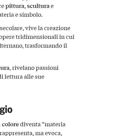
pittura
scultura
ce
,
e
teria e simbolo.
secolare, vive la creazione
 opere tridimensionali in cui
alternano, trasformando il
tura
, rivelano passioni
i lettura alle sue
gio
colore
l
diventa “materia
 rappresenta, ma evoca,