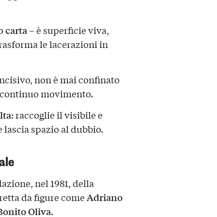
carta
o
– è superficie viva,
trasforma le lacerazioni in
e incisivo, non è mai confinato
 continuo movimento.
lta
: raccoglie il visibile e
e lascia spazio al dubbio.
ale
dazione, nel 1981, della
Adriano
iretta da figure come
Bonito Oliva
.