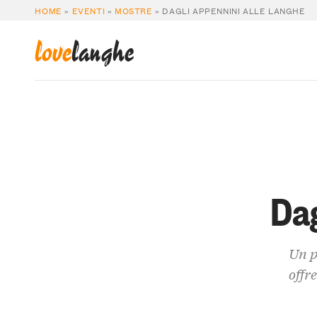
HOME
»
EVENTI
»
MOSTRE
»
DAGLI APPENNINI ALLE LANGHE
love
langhe
Dag
Un p
offr