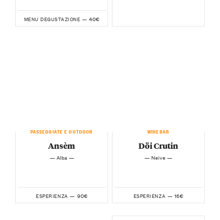
40€
MENU DEGUSTAZIONE —
PASSEGGIATE E OUTDOOR
WINEBAR
Ansèm
Döi Crutin
— Alba —
— Neive —
90€
16€
ESPERIENZA —
ESPERIENZA —