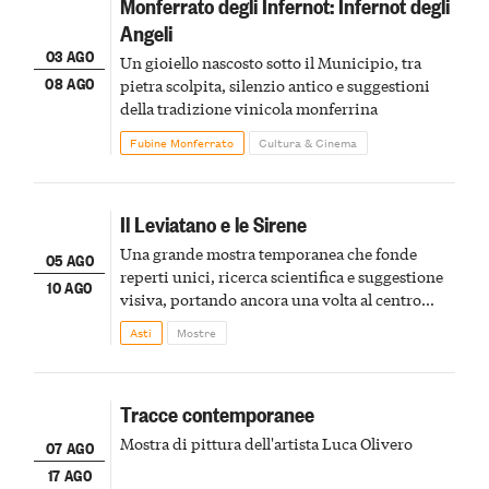
Monferrato degli Infernot: Infernot degli
Angeli
03 AGO
Un gioiello nascosto sotto il Municipio, tra
08 AGO
pietra scolpita, silenzio antico e suggestioni
della tradizione vinicola monferrina
Fubine Monferrato
Cultura & Cinema
Il Leviatano e le Sirene
Una grande mostra temporanea che fonde
05 AGO
reperti unici, ricerca scientifica e suggestione
10 AGO
visiva, portando ancora una volta al centro
della scena le meraviglie del passato astigiano
Asti
Mostre
Tracce contemporanee
Mostra di pittura dell'artista Luca Olivero
07 AGO
17 AGO