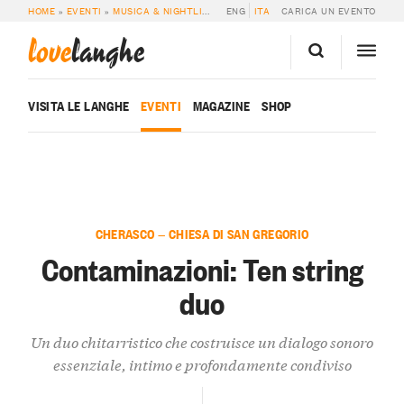
HOME
»
EVENTI
»
MUSICA & NIGHTLIFE
»
CONTAMINAZIONI: TEN STRING DUO
ENG
ITA
CARICA UN EVENTO
love
langhe
VISITA LE LANGHE
EVENTI
MAGAZINE
SHOP
CHERASCO — CHIESA DI SAN GREGORIO
Contaminazioni: Ten string
duo
Un duo chitarristico che costruisce un dialogo sonoro
essenziale, intimo e profondamente condiviso