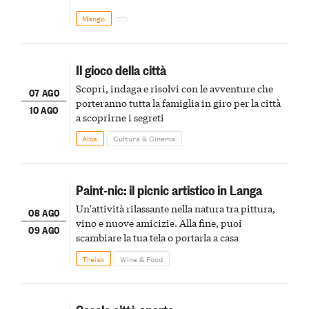
Mango
Il gioco della città
Scopri, indaga e risolvi con le avventure che
07 AGO
porteranno tutta la famiglia in giro per la città
10 AGO
a scoprirne i segreti
Alba
Cultura & Cinema
Paint-nic: il picnic artistico in Langa
Un'attività rilassante nella natura tra pittura,
08 AGO
vino e nuove amicizie. Alla fine, puoi
09 AGO
scambiare la tua tela o portarla a casa
Treiso
Wine & Food