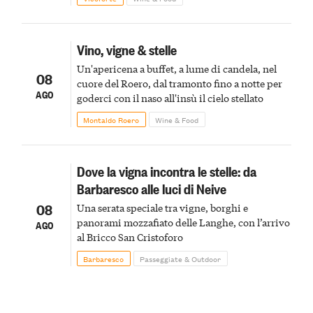
Vino, vigne & stelle
Un'apericena a buffet, a lume di candela, nel
08
cuore del Roero, dal tramonto fino a notte per
AGO
goderci con il naso all'insù il cielo stellato
Montaldo Roero
Wine & Food
Dove la vigna incontra le stelle: da
Barbaresco alle luci di Neive
08
Una serata speciale tra vigne, borghi e
panorami mozzafiato delle Langhe, con l’arrivo
AGO
al Bricco San Cristoforo
Barbaresco
Passeggiate & Outdoor