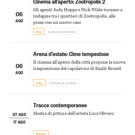
Cinema all’aperto: Zootropolis 2
Gli agenti Judy Hopps e Nick Wilde tornano a
06
indagare tra i quartieri di Zootropolis, alle
AGO
prese con un nuovo caso
Bra
Cultura & Cinema
Arena d’estate: Cime tempestose
Il cinema all'aperto della città propone la nuova
06
trasposizione del capolavoro di Emily Brontë
AGO
Alba
Cultura & Cinema
Tracce contemporanee
Mostra di pittura dell'artista Luca Olivero
07 AGO
17 AGO
Mango