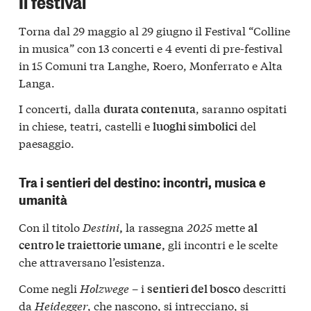
Il festival
Torna dal 29 maggio al 29 giugno il
Festival “Colline
in musica”
con 13 concerti e 4 eventi di pre-festival
in 15 Comuni tra
Langhe, Roero, Monferrato e Alta
Langa
.
I concerti, dalla
, saranno ospitati
durata contenuta
in chiese, teatri, castelli e
del
luoghi simbolici
paesaggio.
Tra i sentieri del destino: incontri, musica e
umanità
Con il titolo
Destini
la rassegna
2025
mette
,
al
gli incontri e le scelte
centro le traiettorie umane,
che attraversano l’esistenza.
Come negli
Holzwege
– i
descritti
sentieri del bosco
da
Heidegger
, che nascono, si intrecciano, si