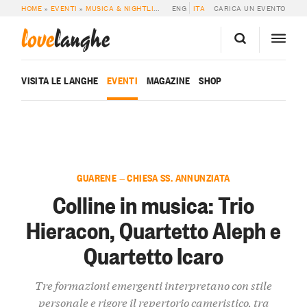
HOME
»
EVENTI
»
MUSICA & NIGHTLIFE
»
COLLINE IN MUSICA: TRIO HIERACO
ENG
ITA
CARICA UN EVENTO
love
langhe
VISITA LE LANGHE
EVENTI
MAGAZINE
SHOP
GUARENE — CHIESA SS. ANNUNZIATA
Colline in musica: Trio
Hieracon, Quartetto Aleph e
Quartetto Icaro
Tre formazioni emergenti interpretano con stile
personale e rigore il repertorio cameristico, tra