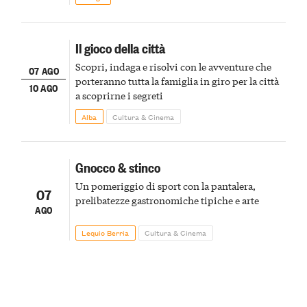
Il gioco della città
Scopri, indaga e risolvi con le avventure che
07 AGO
porteranno tutta la famiglia in giro per la città
10 AGO
a scoprirne i segreti
Alba
Cultura & Cinema
Gnocco & stinco
Un pomeriggio di sport con la pantalera,
07
prelibatezze gastronomiche tipiche e arte
AGO
Lequio Berria
Cultura & Cinema