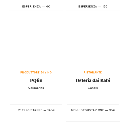
4€
15€
ESPERIENZA —
ESPERIENZA —
PRODUTTORE DI VINO
RISTORANTE
PQlin
Osteria dai Babi
— Castagnito —
— Canale —
145€
35€
PREZZO STANZE —
MENU DEGUSTAZIONE —