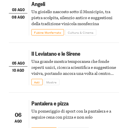
Angeli
03 AGO
Un gioiello nascosto sotto il Municipio, tra
08 AGO
pietra scolpita, silenzio antico e suggestioni
della tradizione vinicola monferrina
Fubine Monferrato
Cultura & Cinema
Il Leviatano e le Sirene
Una grande mostra temporanea che fonde
05 AGO
reperti unici, ricerca scientifica e suggestione
10 AGO
visiva, portando ancora una volta al centro
della scena le meraviglie del passato astigiano
Asti
Mostre
Pantalera e pizza
Un pomeriggio di sport con la pantalera e a
06
seguire cena con pizza e non solo
AGO