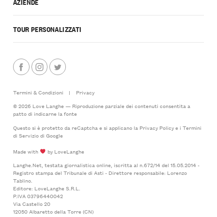
AZIENDE
TOUR PERSONALIZZATI
Termini & Condizioni
|
Privacy
© 2026 Love Langhe — Riproduzione parziale dei contenuti consentita a
patto di indicarne la fonte
Questo si è protetto da reCaptcha e si applicano la
Privacy Policy
e i
Termini
di Servizio
di Google
Made with
by LoveLanghe
Langhe.Net, testata giornalistica online, iscritta al n.672/14 del 15.05.2014 -
Registro stampa del Tribunale di Asti - Direttore responsabile: Lorenzo
Tablino.
Editore: LoveLanghe S.R.L.
P.IVA 03796440042
Via Castello 20
12050 Albaretto della Torre (CN)