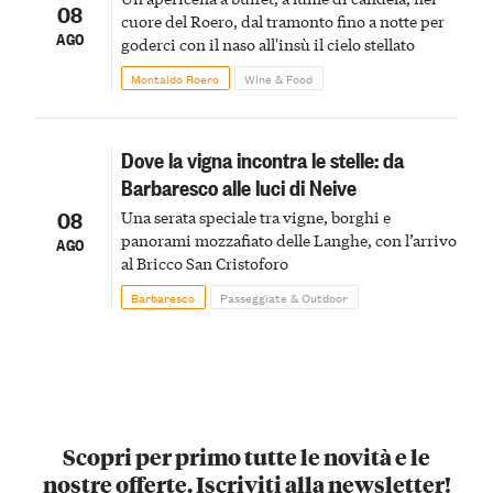
08
cuore del Roero, dal tramonto fino a notte per
AGO
goderci con il naso all'insù il cielo stellato
Montaldo Roero
Wine & Food
Dove la vigna incontra le stelle: da
Barbaresco alle luci di Neive
08
Una serata speciale tra vigne, borghi e
panorami mozzafiato delle Langhe, con l’arrivo
AGO
al Bricco San Cristoforo
Barbaresco
Passeggiate & Outdoor
Scopri per primo tutte le novità e le
nostre offerte. Iscriviti alla newsletter!