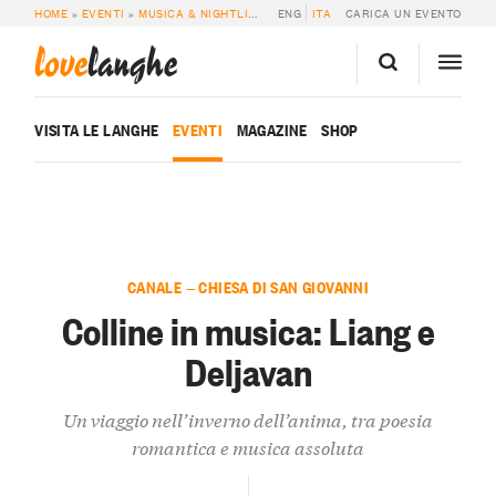
HOME
»
EVENTI
»
MUSICA & NIGHTLIFE
»
COLLINE IN MUSICA: LIANG E DELJA
ENG
ITA
CARICA UN EVENTO
love
langhe
VISITA LE LANGHE
EVENTI
MAGAZINE
SHOP
CANALE — CHIESA DI SAN GIOVANNI
Colline in musica: Liang e
Deljavan
Un viaggio nell’inverno dell’anima, tra poesia
romantica e musica assoluta