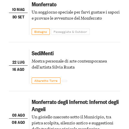
Monferrato
10 MAG
Un soggiorno speciale per farvi gustare i sapori
30 SET
e provare le avventure del Monferrato
Bistagno
Passeggiate & Outdoor
SediMenti
Mostra personale di arte contemporanea
22 LUG
dell'artista Silvia Ruata
16 AGO
Albaretto Torre
Monferrato degli Infernot: Infernot degli
Angeli
03 AGO
Un gioiello nascosto sotto il Municipio, tra
08 AGO
pietra scolpita, silenzio antico e suggestioni
della tradizione vinicola monferrina