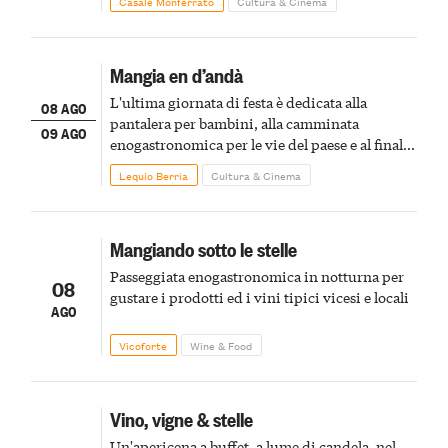
Casale Monferrato
Cultura & Cinema
Mangia en d’andà
L'ultima giornata di festa è dedicata alla
08 AGO
pantalera per bambini, alla camminata
09 AGO
enogastronomica per le vie del paese e al finale
pirotecnico
Lequio Berria
Cultura & Cinema
Mangiando sotto le stelle
Passeggiata enogastronomica in notturna per
08
gustare i prodotti ed i vini tipici vicesi e locali
AGO
Vicoforte
Wine & Food
Vino, vigne & stelle
Un'apericena a buffet, a lume di candela, nel