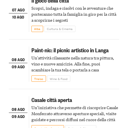
Il gioco della città
Scopri, indaga e risolvi con le avventure che
07 AGO
porteranno tutta la famiglia in giro per la città
10 AGO
a scoprirne i segreti
Alba
Cultura & Cinema
Paint-nic: il picnic artistico in Langa
Un'attività rilassante nella natura tra pittura,
08 AGO
vino e nuove amicizie. Alla fine, puoi
09 AGO
scambiare la tua tela o portarla a casa
Treiso
Wine & Food
Casale città aperta
Un’iniziativa che permette di riscoprire Casale
08 AGO
Monferrato attraverso aperture speciali, visite
09 AGO
guidate e percorsi diffusi nel cuore della città