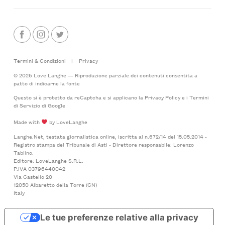
Termini & Condizioni
|
Privacy
© 2026 Love Langhe — Riproduzione parziale dei contenuti consentita a
patto di indicarne la fonte
Questo si è protetto da reCaptcha e si applicano la
Privacy Policy
e i
Termini
di Servizio
di Google
Made with
by LoveLanghe
Langhe.Net, testata giornalistica online, iscritta al n.672/14 del 15.05.2014 -
Registro stampa del Tribunale di Asti - Direttore responsabile: Lorenzo
Tablino.
Editore: LoveLanghe S.R.L.
P.IVA 03796440042
Via Castello 20
12050 Albaretto della Torre (CN)
Italy
Le tue preferenze relative alla privacy