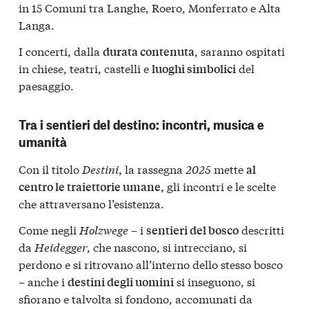
in 15 Comuni tra
Langhe, Roero, Monferrato e Alta
Langa
.
I concerti, dalla
, saranno ospitati
durata contenuta
in chiese, teatri, castelli e
del
luoghi simbolici
paesaggio.
Tra i sentieri del destino: incontri, musica e
umanità
Con il titolo
Destini
la rassegna
2025
mette
,
al
gli incontri e le scelte
centro le traiettorie umane,
che attraversano l’esistenza.
Come negli
Holzwege
– i
descritti
sentieri del bosco
da
Heidegger
, che nascono, si intrecciano, si
perdono e si ritrovano all’interno dello stesso bosco
– anche i
si inseguono, si
destini degli uomini
sfiorano e talvolta si fondono, accomunati da