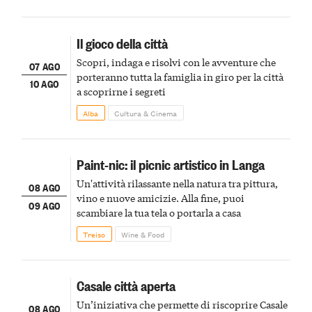
Il gioco della città
Scopri, indaga e risolvi con le avventure che
07 AGO
porteranno tutta la famiglia in giro per la città
10 AGO
a scoprirne i segreti
Alba
Cultura & Cinema
Paint-nic: il picnic artistico in Langa
Un'attività rilassante nella natura tra pittura,
08 AGO
vino e nuove amicizie. Alla fine, puoi
09 AGO
scambiare la tua tela o portarla a casa
Treiso
Wine & Food
Casale città aperta
Un’iniziativa che permette di riscoprire Casale
08 AGO