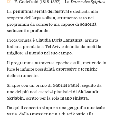
F. Godefroid (1818-1897) – La
Danse des Sylphes
La
è dedicata alla
penultima serata del festival
scoperta dell’
, strumento raro nei
arpa solista
programmi da concerto ma capace di
sonorità
.
seducenti e profonde
Protagonista è
, arpista
Claudia Lucia Lamanna
italiana premiata a
e definita da molti la
Tel Aviv
nel suo campo.
migliore al mondo
Il programma attraversa epoche e stili, mettendo in
luce le infinite possibilità
espressive e tecniche
dello strumento.
Si apre con un brano di
, seguito da
Gabriel Fauré
uno dei più noti esercizi pianistici di
Aleksandr
, scritto per la sola
.
Skrjabin
mano sinistra
Da qui il concerto si apre a una
geografia musicale
: dalla
di
alla
varia
Gnossienne n.1
Erik Satie