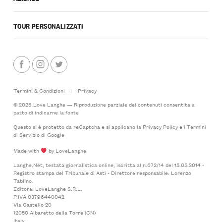
TOUR PERSONALIZZATI
Termini & Condizioni
|
Privacy
© 2026 Love Langhe — Riproduzione parziale dei contenuti consentita a
patto di indicarne la fonte
Questo si è protetto da reCaptcha e si applicano la
Privacy Policy
e i
Termini
di Servizio
di Google
Made with
by LoveLanghe
Langhe.Net, testata giornalistica online, iscritta al n.672/14 del 15.05.2014 -
Registro stampa del Tribunale di Asti - Direttore responsabile: Lorenzo
Tablino.
Editore: LoveLanghe S.R.L.
P.IVA 03796440042
Via Castello 20
12050 Albaretto della Torre (CN)
Italy