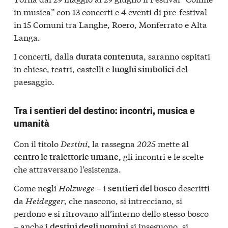
in musica”
con 13 concerti e 4 eventi di pre-festival
in 15 Comuni tra
Langhe, Roero, Monferrato e Alta
Langa
.
I concerti, dalla
, saranno ospitati
durata contenuta
in chiese, teatri, castelli e
del
luoghi simbolici
paesaggio.
Tra i sentieri del destino: incontri, musica e
umanità
Con il titolo
Destini
la rassegna
2025
mette
,
al
gli incontri e le scelte
centro le traiettorie umane,
che attraversano l’esistenza.
Come negli
Holzwege
– i
descritti
sentieri del bosco
da
Heidegger
, che nascono, si intrecciano, si
perdono e si ritrovano all’interno dello stesso bosco
– anche i
si inseguono, si
destini degli uomini