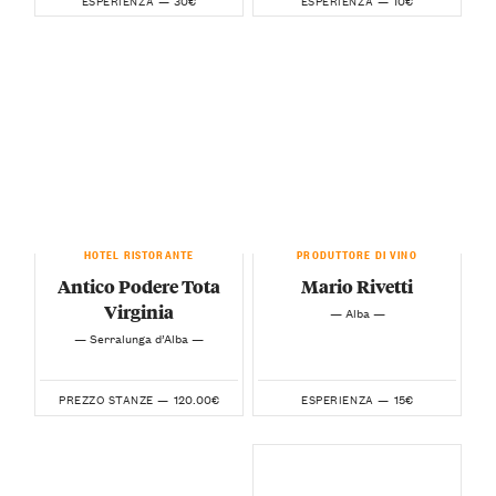
ESPERIENZA —
ESPERIENZA —
HOTEL RISTORANTE
PRODUTTORE DI VINO
Antico Podere Tota
Mario Rivetti
Virginia
— Alba —
— Serralunga d’Alba —
120.00€
15€
PREZZO STANZE —
ESPERIENZA —