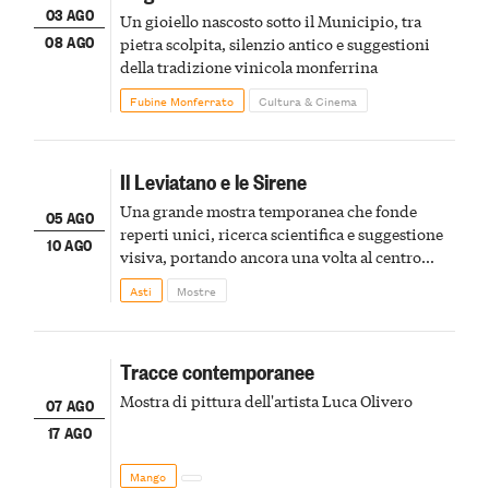
03 AGO
Un gioiello nascosto sotto il Municipio, tra
08 AGO
pietra scolpita, silenzio antico e suggestioni
della tradizione vinicola monferrina
Fubine Monferrato
Cultura & Cinema
Il Leviatano e le Sirene
Una grande mostra temporanea che fonde
05 AGO
reperti unici, ricerca scientifica e suggestione
10 AGO
visiva, portando ancora una volta al centro
della scena le meraviglie del passato astigiano
Asti
Mostre
Tracce contemporanee
Mostra di pittura dell'artista Luca Olivero
07 AGO
17 AGO
Mango