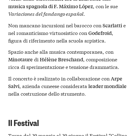
, con le sue
musica spagnola di F. Máximo López
Variaciones del fandango español
.
Non mancano incursioni nel barocco con
e
Scarlatti
nel romanticismo virtuosistico con
,
Godefroid
figura di riferimento nella scuola arpistica.
Spazio anche alla musica contemporanea, con
di
, composizione
Minotaure
Hélène Breschand
ricca di sperimentazione e tensione drammatica.
Il concerto è realizzato in collaborazione con
Arpe
, azienda cuneese considerata
Salvi
leader mondiale
nella costruzione dello strumento.
Il Festival
Torna dal 29 maggio al 29 giugno il
Festival “Colline