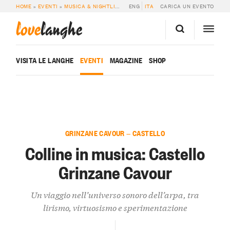
HOME
»
EVENTI
»
MUSICA & NIGHTLIFE
»
COLLINE IN MUSICA: CASTELLO GRI
ENG
ITA
CARICA UN EVENTO
love
langhe
VISITA LE LANGHE
EVENTI
MAGAZINE
SHOP
GRINZANE CAVOUR — CASTELLO
Colline in musica: Castello
Grinzane Cavour
Un viaggio nell’universo sonoro dell’arpa, tra
lirismo, virtuosismo e sperimentazione