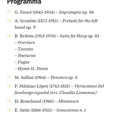
Programma
G. Fauré (1845-1924) –
Impromptu
op. 86
A. Scriabin (1872-1915) –
Prelude for the left
hand
op. 9
B. Britten
(1913-1976) – Suite for Harp op. 83
– Overture
– Toccata
– Nocturne
– Fugue
– Hymn St. Denio
M. Sollini (1964) –
Pensiero
op. 8
F. Máximo López (1742-1821) –
Variaciones del
fandango español (arr. Claudia Lamanna)
H. Breschand (1966) –
Minotaure
E. Satie (1866-1925) –
Gnossienne n. 1