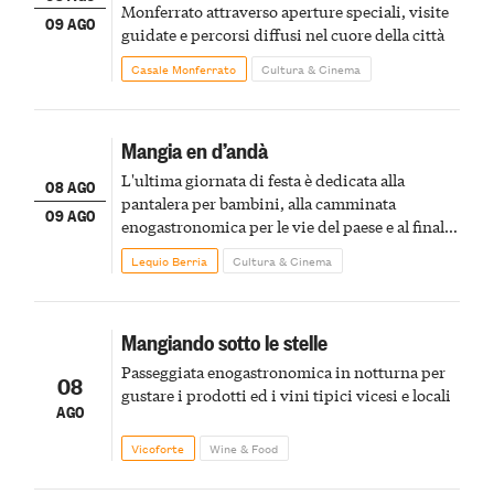
Monferrato attraverso aperture speciali, visite
09 AGO
guidate e percorsi diffusi nel cuore della città
Casale Monferrato
Cultura & Cinema
Mangia en d’andà
L'ultima giornata di festa è dedicata alla
08 AGO
pantalera per bambini, alla camminata
09 AGO
enogastronomica per le vie del paese e al finale
pirotecnico
Lequio Berria
Cultura & Cinema
Mangiando sotto le stelle
Passeggiata enogastronomica in notturna per
08
gustare i prodotti ed i vini tipici vicesi e locali
AGO
Vicoforte
Wine & Food