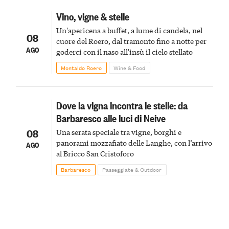
Vino, vigne & stelle
Un'apericena a buffet, a lume di candela, nel
08
cuore del Roero, dal tramonto fino a notte per
AGO
goderci con il naso all'insù il cielo stellato
Montaldo Roero
Wine & Food
Dove la vigna incontra le stelle: da
Barbaresco alle luci di Neive
08
Una serata speciale tra vigne, borghi e
panorami mozzafiato delle Langhe, con l’arrivo
AGO
al Bricco San Cristoforo
Barbaresco
Passeggiate & Outdoor