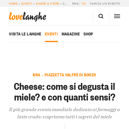
HOME
»
EVENTI
»
SAGRE & FIERE
»
CHEESE: COME SI DEGUSTA IL MIELE? E CON QUANTI SENSI?
ENG
ITA
CARICA UN EVENTO
love
langhe
VISITA LE LANGHE
EVENTI
MAGAZINE
SHOP
BRA — PIAZZETTA VALFRÈ DI BONZO
Cheese: come si degusta il
miele? e con quanti sensi?
Il più grande evento mondiale dedicato ai formaggi a
latte crudo: scopriamo tutti i segreti del miele