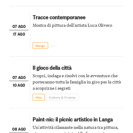
Tracce contemporanee
Mostra di pittura dell'artista Luca Olivero
07 AGO
17 AGO
Mango
Il gioco della città
Scopri, indaga e risolvi con le avventure che
07 AGO
porteranno tutta la famiglia in giro per la città
10 AGO
a scoprirne i segreti
Alba
Cultura & Cinema
Paint-nic: il picnic artistico in Langa
Un'attività rilassante nella natura tra pittura,
08 AGO