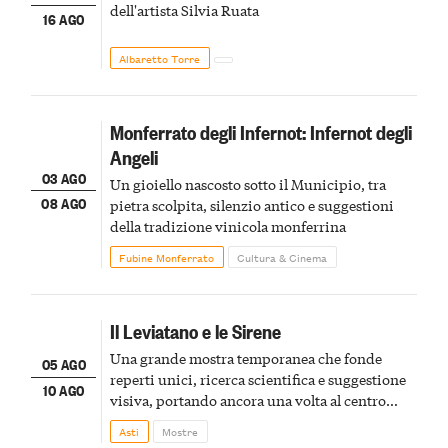
dell'artista Silvia Ruata
16 AGO
Albaretto Torre
Monferrato degli Infernot: Infernot degli
Angeli
03 AGO
Un gioiello nascosto sotto il Municipio, tra
08 AGO
pietra scolpita, silenzio antico e suggestioni
della tradizione vinicola monferrina
Fubine Monferrato
Cultura & Cinema
Il Leviatano e le Sirene
Una grande mostra temporanea che fonde
05 AGO
reperti unici, ricerca scientifica e suggestione
10 AGO
visiva, portando ancora una volta al centro
della scena le meraviglie del passato astigiano
Asti
Mostre