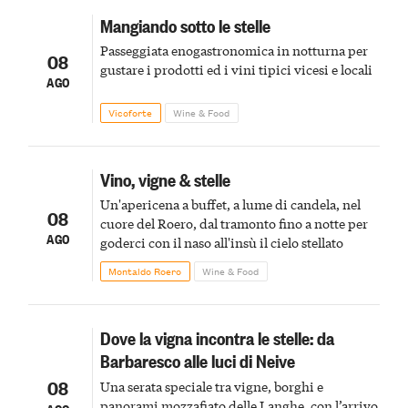
Mangiando sotto le stelle
Passeggiata enogastronomica in notturna per
08
gustare i prodotti ed i vini tipici vicesi e locali
AGO
Vicoforte
Wine & Food
Vino, vigne & stelle
Un'apericena a buffet, a lume di candela, nel
08
cuore del Roero, dal tramonto fino a notte per
AGO
goderci con il naso all'insù il cielo stellato
Montaldo Roero
Wine & Food
Dove la vigna incontra le stelle: da
Barbaresco alle luci di Neive
08
Una serata speciale tra vigne, borghi e
panorami mozzafiato delle Langhe, con l’arrivo