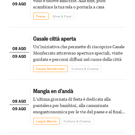
vino e nuove amicizie. Alla fine, puoi
09 AGO
scambiare la tua tela o portarla a casa
Treiso
Wine & Food
Casale città aperta
Un’iniziativa che permette di riscoprire Casale
08 AGO
Monferrato attraverso aperture speciali, visite
09 AGO
guidate e percorsi diffusi nel cuore della città
Casale Monferrato
Cultura & Cinema
Mangia en d’andà
L'ultima giornata di festa è dedicata alla
08 AGO
pantalera per bambini, alla camminata
09 AGO
enogastronomica per le vie del paese e al finale
pirotecnico
Lequio Berria
Cultura & Cinema