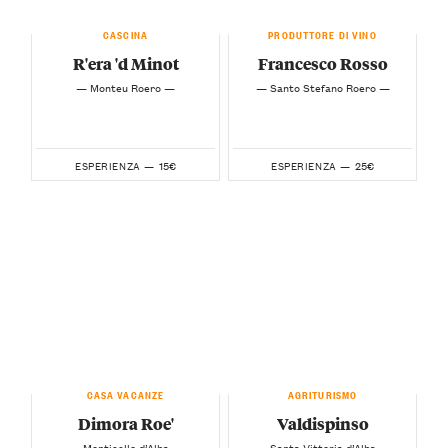
CASCINA
PRODUTTORE DI VINO
R'era 'd Minot
Francesco Rosso
— Monteu Roero —
— Santo Stefano Roero —
15€
25€
ESPERIENZA —
ESPERIENZA —
CASA VACANZE
AGRITURISMO
Dimora Roe'
Valdispinso
— Monticello d’Alba —
— Santa Vittoria d’Alba —