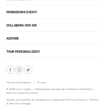
PROMOZIONE EVENTI
COLLABORA CON NOI
AZIENDE
TOUR PERSONALIZZATI
Termini & Condizioni
|
Privacy
© 2026 Love Langhe — Riproduzione parziale dei contenuti consentita a
patto di indicarne la fonte
Questo si è protetto da reCaptcha e si applicano la
Privacy Policy
e i
Termini
di Servizio
di Google