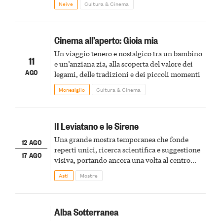
Neive
Cultura & Cinema
spumanti.
Cinema all’aperto: Gioia mia
Un viaggio tenero e nostalgico tra un bambino
11
e un’anziana zia, alla scoperta del valore dei
AGO
legami, delle tradizioni e dei piccoli momenti
Monesiglio
Cultura & Cinema
Il Leviatano e le Sirene
Una grande mostra temporanea che fonde
12 AGO
reperti unici, ricerca scientifica e suggestione
17 AGO
visiva, portando ancora una volta al centro
della scena le meraviglie del passato astigiano
Asti
Mostre
Alba Sotterranea