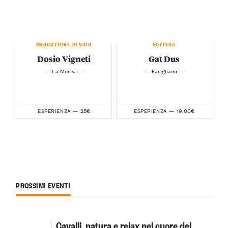
PRODUTTORE DI VINO
BOTTEGA
Dosio Vigneti
Gat Dus
— La Morra —
— Farigliano —
25€
19.00€
ESPERIENZA —
ESPERIENZA —
PROSSIMI EVENTI
Cavalli, natura e relax nel cuore del