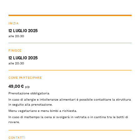
INIZIA
12 LUGLIO 2025
alle 20:30
FINISCE
12 LUGLIO 2025
alle 20:30
COME PARTECIPARE
49,00 €
p/p
Prenotazione obbligatoria
In caso di allergie e intolleranze alimentari è possibile contattare la struttura
in seguito alla prenotazione.
Menu vegetariano e menu bimbi a richiesta.
In caso di maltempo la cena si svolgerà in vetrata o in cantina tra le botti di
rovere.
CONTATTI