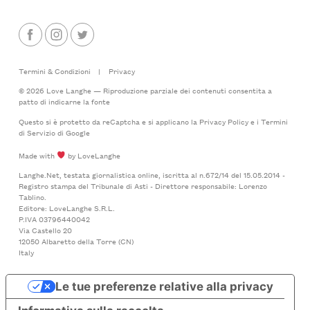
Termini & Condizioni
|
Privacy
© 2026 Love Langhe — Riproduzione parziale dei contenuti consentita a
patto di indicarne la fonte
Questo si è protetto da reCaptcha e si applicano la
Privacy Policy
e i
Termini
di Servizio
di Google
Made with
by LoveLanghe
Langhe.Net, testata giornalistica online, iscritta al n.672/14 del 15.05.2014 -
Registro stampa del Tribunale di Asti - Direttore responsabile: Lorenzo
Tablino.
Editore: LoveLanghe S.R.L.
P.IVA 03796440042
Via Castello 20
12050 Albaretto della Torre (CN)
Italy
Le tue preferenze relative alla privacy