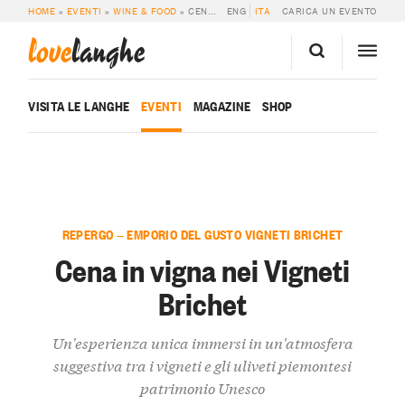
HOME
»
EVENTI
»
WINE & FOOD
»
CENA IN VIGNA NEI VIGNETI BRICHET
ENG
ITA
CARICA UN EVENTO
love
langhe
VISITA LE LANGHE
EVENTI
MAGAZINE
SHOP
REPERGO — EMPORIO DEL GUSTO VIGNETI BRICHET
Cena in vigna nei Vigneti
Brichet
Un'esperienza unica immersi in un'atmosfera
suggestiva tra i vigneti e gli uliveti piemontesi
patrimonio Unesco