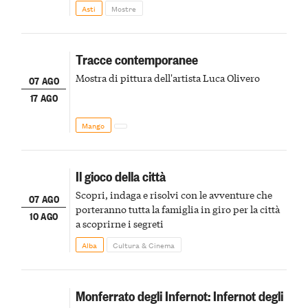
della scena le meraviglie del passato astigiano
Asti
Mostre
Tracce contemporanee
Mostra di pittura dell'artista Luca Olivero
07 AGO
17 AGO
Mango
Il gioco della città
Scopri, indaga e risolvi con le avventure che
07 AGO
porteranno tutta la famiglia in giro per la città
10 AGO
a scoprirne i segreti
Alba
Cultura & Cinema
Monferrato degli Infernot: Infernot degli