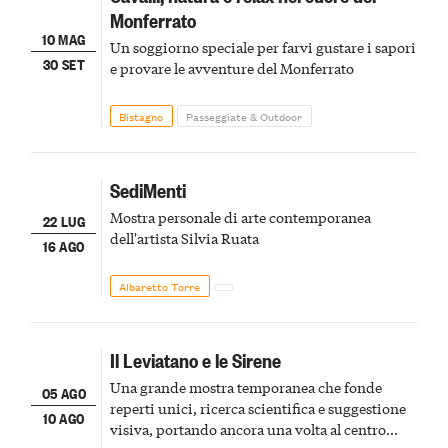
Monferrato
10 MAG
Un soggiorno speciale per farvi gustare i sapori
30 SET
e provare le avventure del Monferrato
Bistagno
Passeggiate & Outdoor
SediMenti
Mostra personale di arte contemporanea
22 LUG
dell'artista Silvia Ruata
16 AGO
Albaretto Torre
Il Leviatano e le Sirene
Una grande mostra temporanea che fonde
05 AGO
reperti unici, ricerca scientifica e suggestione
10 AGO
visiva, portando ancora una volta al centro