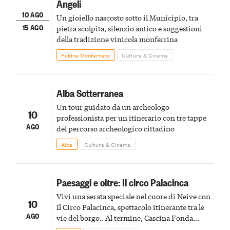
Angeli
10 AGO
Un gioiello nascosto sotto il Municipio, tra
15 AGO
pietra scolpita, silenzio antico e suggestioni
della tradizione vinicola monferrina
Fubine Monferrato
Cultura & Cinema
Alba Sotterranea
Un tour guidato da un archeologo
10
professionista per un itinerario con tre tappe
AGO
del percorso archeologico cittadino
Alba
Cultura & Cinema
Paesaggi e oltre: Il circo Palacinca
Vivi una serata speciale nel cuore di Neive con
10
Il Circo Palacinca, spettacolo itinerante tra le
AGO
vie del borgo.. Al termine, Cascina Fonda
Winery offrirà una degustazione di due