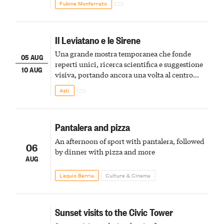
Fubine Monferrato
Il Leviatano e le Sirene
Una grande mostra temporanea che fonde
05 AUG
reperti unici, ricerca scientifica e suggestione
10 AUG
visiva, portando ancora una volta al centro
della scena le meraviglie del passato astigiano
Asti
Pantalera and pizza
An afternoon of sport with pantalera, followed
06
by dinner with pizza and more
AUG
Lequio Berria
Culture & Cinema
Sunset visits to the Civic Tower