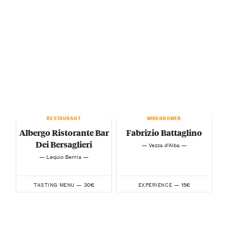
RESTAURANT
WINEGROWER
Albergo Ristorante Bar
Fabrizio Battaglino
Dei Bersaglieri
— Vezza d’Alba —
— Lequio Berria —
30€
15€
TASTING MENU —
EXPERIENCE —