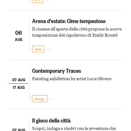
Arena d’estate: Cime tempestose
Il cinema all'aperto della città propone la nuova
06
trasposizione del capolavoro di Emily Brontë
AUG
Alba
Contemporary Traces
Painting exhibition by artist Luca Olivero
07 AUG
17 AUG
Mango
Il gioco della città
Scopri, indaga e risolvi con le avventure che
07 AUG