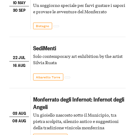
10 MAY
Un soggiorno speciale per farvi gustare i sapori
30 SEP
e provare le avventure del Monferrato
Bistagno
SediMenti
Solo contemporary art exhibition by the artist
22 JUL
Silvia Ruata
16 AUG
Albaretto Torre
Monferrato degli Infernot: Infernot degli
Angeli
03 AUG
Un gioiello nascosto sotto il Municipio, tra
08 AUG
pietra scolpita, silenzio antico e suggestioni
della tradizione vinicola monferrina