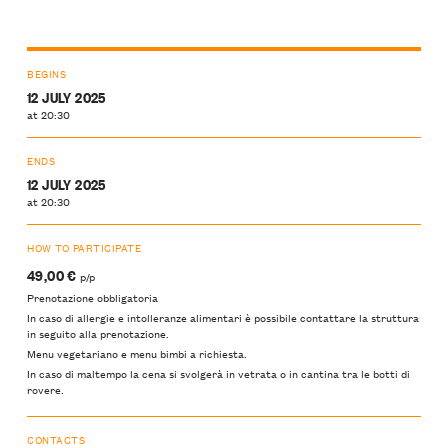
BEGINS
12 JULY 2025
at 20:30
ENDS
12 JULY 2025
at 20:30
HOW TO PARTICIPATE
49,00 €
p/p
Prenotazione obbligatoria
In caso di allergie e intolleranze alimentari è possibile contattare la struttura
in seguito alla prenotazione.
Menu vegetariano e menu bimbi a richiesta.
In caso di maltempo la cena si svolgerà in vetrata o in cantina tra le botti di
rovere.
CONTACTS