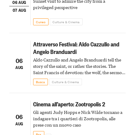
Sunset visit to admire the city from a
06 AUG
privileged perspective
07 AUG
Cuneo
Culture & Cinema
Attraverso Festival: Aldo Cazzullo and
Angelo Branduardi
06
Aldo Cazzullo and Angelo Branduardi tell the
story of the saint, or rather the stories. The
AUG
Saint Francis of devotion: the wolf, the sermon
to the birds, the stigmata
Busca
Culture & Cinema
Cinema all’aperto: Zootropolis 2
Gli agenti Judy Hopps e Nick Wilde tornano a
06
indagare tra i quartieri di Zootropolis, alle
AUG
prese con un nuovo caso
Bra