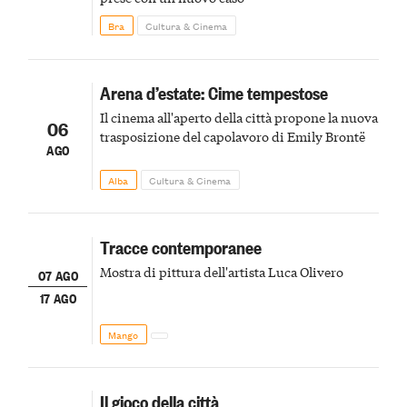
Bra
Cultura & Cinema
Arena d’estate: Cime tempestose
Il cinema all'aperto della città propone la nuova
06
trasposizione del capolavoro di Emily Brontë
AGO
Alba
Cultura & Cinema
Tracce contemporanee
Mostra di pittura dell'artista Luca Olivero
07 AGO
17 AGO
Mango
Il gioco della città