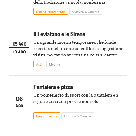
della tradizione vinicola monferrina
Fubine Monferrato
Cultura & Cinema
Il Leviatano e le Sirene
Una grande mostra temporanea che fonde
05 AGO
reperti unici, ricerca scientifica e suggestione
10 AGO
visiva, portando ancora una volta al centro
della scena le meraviglie del passato astigiano
Asti
Mostre
Pantalera e pizza
Un pomeriggio di sport con la pantalera e a
06
seguire cena con pizza e non solo
AGO
Lequio Berria
Cultura & Cinema