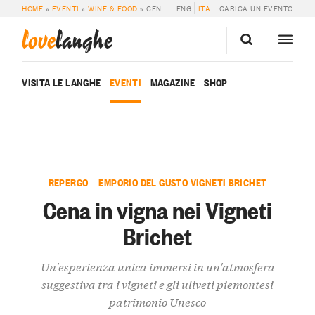
HOME
»
EVENTI
»
WINE & FOOD
»
CENA IN VIGNA NEI VIGNETI BRICHET
ENG
ITA
CARICA UN EVENTO
love
langhe
VISITA LE LANGHE
EVENTI
MAGAZINE
SHOP
REPERGO — EMPORIO DEL GUSTO VIGNETI BRICHET
Cena in vigna nei Vigneti
Brichet
Un'esperienza unica immersi in un'atmosfera
suggestiva tra i vigneti e gli uliveti piemontesi
patrimonio Unesco