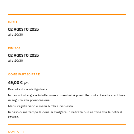
INIZIA
02 AGOSTO 2025
alle 20:30
FINISCE
02 AGOSTO 2025
alle 20:30
COME PARTECIPARE
49,00 €
p/p
Prenotazione obbligatoria
In caso di allergie e intolleranze alimentari è possibile contattare la struttura
in seguito alla prenotazione.
Menu vegetariano e menu bimbi a richiesta.
In caso di maltempo la cena si svolgerà in vetrata o in cantina tra le botti di
rovere.
CONTATTI