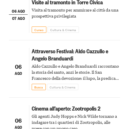
Visite al tramonto in Torre Civica
Visita al tramonto per ammirare al città da una
06 AGO
prospettiva privilegiata
07 AGO
Cuneo
Cultura & Cinema
Attraverso Festival: Aldo Cazzullo e
Angelo Branduardi
06
Aldo Cazzullo e Angelo Branduardi raccontano
la storia del santo, anzi le storie. Il San
AGO
Francesco della devozione: il lupo, la predica
agli uccelli, le stimmate
Busca
Cultura & Cinema
Cinema all’aperto: Zootropolis 2
Gli agenti Judy Hopps e Nick Wilde tornano a
06
indagare tra i quartieri di Zootropolis, alle
AGO
prese con un nuovo caso