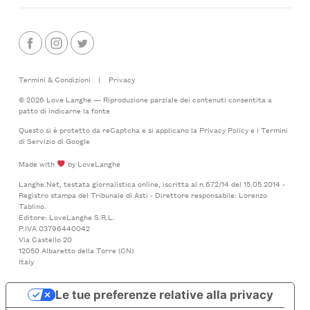
Termini & Condizioni
|
Privacy
© 2026 Love Langhe — Riproduzione parziale dei contenuti consentita a
patto di indicarne la fonte
Questo si è protetto da reCaptcha e si applicano la
Privacy Policy
e i
Termini
di Servizio
di Google
Made with
by LoveLanghe
Langhe.Net, testata giornalistica online, iscritta al n.672/14 del 15.05.2014 -
Registro stampa del Tribunale di Asti - Direttore responsabile: Lorenzo
Tablino.
Editore: LoveLanghe S.R.L.
P.IVA 03796440042
Via Castello 20
12050 Albaretto della Torre (CN)
Italy
Le tue preferenze relative alla privacy