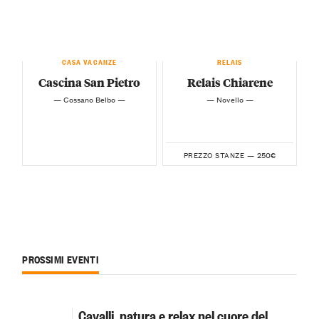
CASA VACANZE
RELAIS
Cascina San Pietro
Relais Chiarene
— Cossano Belbo —
— Novello —
250€
PREZZO STANZE —
PROSSIMI EVENTI
Cavalli, natura e relax nel cuore del