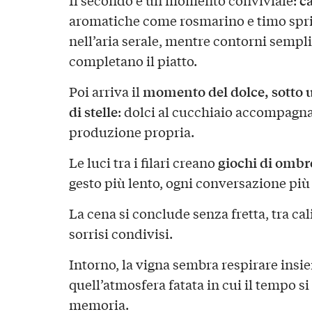
c
Il secondo è un momento conviviale:
aromatiche come rosmarino e timo spri
nell’aria serale, mentre contorni sempl
completano il piatto.
momento del dolce, sotto 
Poi arriva il
di stelle
: dolci al cucchiaio accompagnat
produzione propria.
giochi di ombre 
Le luci tra i filari creano
gesto più lento, ogni conversazione più
La cena si conclude senza fretta, tra ca
sorrisi condivisi.
Intorno, la vigna sembra respirare insi
quell’atmosfera fatata in cui il tempo si
memoria.