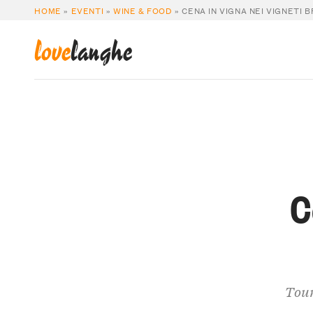
HOME
»
EVENTI
»
WINE & FOOD
»
CENA IN VIGNA NEI VIGNETI 
love
langhe
C
Tour