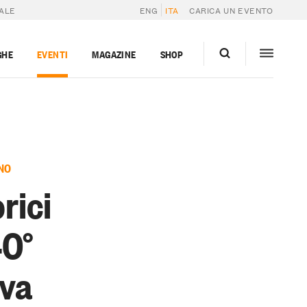
RALE
ENG
ITA
CARICA UN EVENTO
GHE
EVENTI
MAGAZINE
SHOP
NO
orici
40°
rva