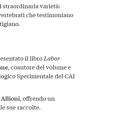
i straordinaria varietà:
i vertebrati che testimoniano
tigiano.
sentato il libro
Labor
ane
, coautore del volume e
logico Sperimentale del CAI
Allioni
i
, offrendo un
e sue raccolte.