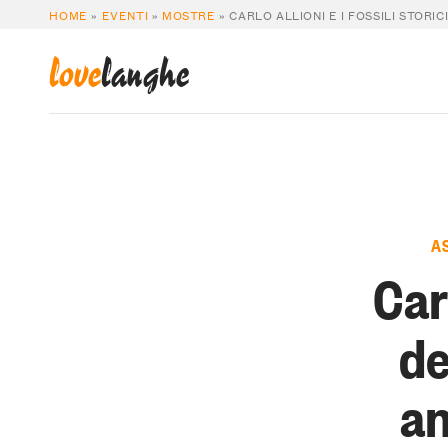
HOME
»
EVENTI
»
MOSTRE
»
CARLO ALLIONI E I FOSSILI STOR
love
langhe
A
Carl
de
an