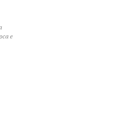
a
oca e