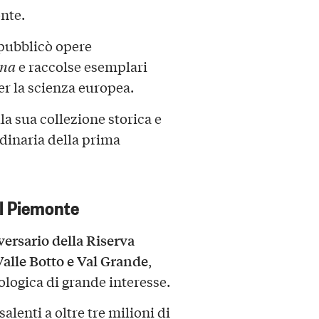
onte.
pubblicò opere
ana
e raccolse esemplari
per la scienza europea.
la sua collezione storica e
dinaria della prima
el Piemonte
ersario della Riserva
Valle Botto e Val Grande
,
eologica di grande interesse.
isalenti a oltre tre milioni di