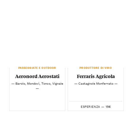
PASSEGGIATE E OUTDOOR
PRODUTTORE DI VINO
Aeronord Aerostati
Ferraris Agricola
— Barolo, Mondovì, Tonco, Vignale
— Castagnole Monferrato —
—
15€
ESPERIENZA —