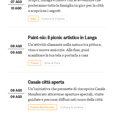
07 AGO
porteranno tutta la famiglia in giro per la città
10 AGO
a scoprirne i segreti
Alba
Cultura & Cinema
Paint-nic: il picnic artistico in Langa
Un'attività rilassante nella natura tra pittura,
08 AGO
vino e nuove amicizie. Alla fine, puoi
09 AGO
scambiare la tua tela o portarla a casa
Treiso
Wine & Food
Casale città aperta
Un’iniziativa che permette di riscoprire Casale
08 AGO
Monferrato attraverso aperture speciali, visite
09 AGO
guidate e percorsi diffusi nel cuore della città
Casale Monferrato
Cultura & Cinema