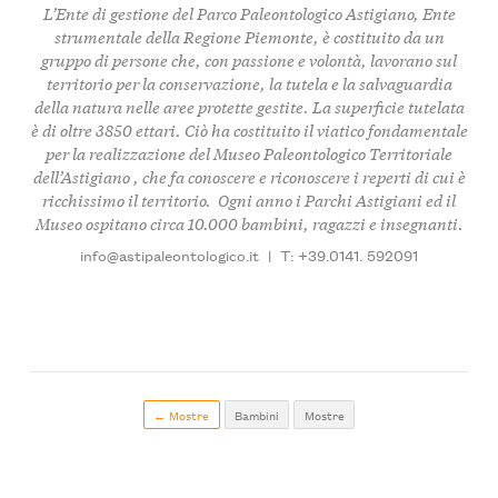
L’Ente di gestione del
Parco Paleontologico Astigiano
, Ente
strumentale della Regione Piemonte, è
costituito da un
gruppo di persone
che, con passione e volontà, l
avorano sul
territorio per la conservazione, la tutela e la salvaguardia
della natura nelle aree protette gestite
. La superficie tutelata
è di oltre
3850 ettar
i. Ciò ha costituito il viatico fondamentale
per la realizzazione del
Museo Paleontologico Territoriale
dell’Astigiano
, che fa conoscere e riconoscere i
reperti di cui è
ricchissimo il territorio
. Ogni anno i Parchi Astigiani ed il
Museo
ospitano circa 10.000 bambini, ragazzi e insegnanti
.
info@astipaleontologico.it
|
T: +39.0141. 592091
← Mostre
Bambini
Mostre