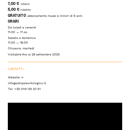
7,00 €
intero
5,00 €
ridotto
GRATUITO
abbonamento musei e minori di 6 anni
ORARI
Da lunedì e venerdì
11:00 → 17:oo
Sabato e domenica
11:00 → 18:00
Chiusura: martedì
Visitabile fino al 28 settembre 2025.
CONTATTI
Website ↝
info@astipaleontologico.it
Tel: +39 0141 59 20 91