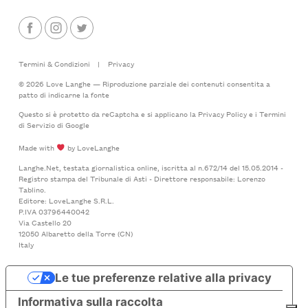
Termini & Condizioni
|
Privacy
© 2026 Love Langhe — Riproduzione parziale dei contenuti consentita a
patto di indicarne la fonte
Questo si è protetto da reCaptcha e si applicano la
Privacy Policy
e i
Termini
di Servizio
di Google
Made with
by LoveLanghe
Langhe.Net, testata giornalistica online, iscritta al n.672/14 del 15.05.2014 -
Registro stampa del Tribunale di Asti - Direttore responsabile: Lorenzo
Tablino.
Editore: LoveLanghe S.R.L.
P.IVA 03796440042
Via Castello 20
12050 Albaretto della Torre (CN)
Italy
Le tue preferenze relative alla privacy
Informativa sulla raccolta