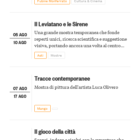
Fubine Monferrato
Cultura & Cinema
Il Leviatano e le Sirene
Una grande mostra temporanea che fonde
05 AGO
reperti unici, ricerca scientifica e suggestione
10 AGO
visiva, portando ancora una volta al centro
della scena le meraviglie del passato astigiano
Asti
Mostre
Tracce contemporanee
Mostra di pittura dell'artista Luca Olivero
07 AGO
17 AGO
Mango
Il gioco della città
Scopri, indaga e risolvi con le avventure che