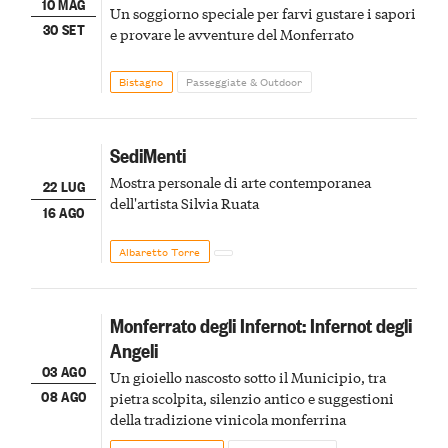
10 MAG
Un soggiorno speciale per farvi gustare i sapori
30 SET
e provare le avventure del Monferrato
Bistagno
Passeggiate & Outdoor
SediMenti
Mostra personale di arte contemporanea
22 LUG
dell'artista Silvia Ruata
16 AGO
Albaretto Torre
Monferrato degli Infernot: Infernot degli
Angeli
03 AGO
Un gioiello nascosto sotto il Municipio, tra
08 AGO
pietra scolpita, silenzio antico e suggestioni
della tradizione vinicola monferrina