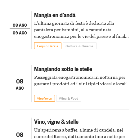
Mangia en d’andà
L'ultima giornata di festa è dedicata alla
08 AGO
pantalera per bambini, alla camminata
09 AGO
enogastronomica per le vie del paese e al finale
pirotecnico
Lequio Berria
Cultura & Cinema
Mangiando sotto le stelle
Passeggiata enogastronomica in notturna per
08
gustare i prodotti ed i vini tipici vicesi e locali
AGO
Vicoforte
Wine & Food
Vino, vigne & stelle
Un'apericena a buffet, a lume di candela, nel
08
cuore del Roero, dal tramonto fino a notte per