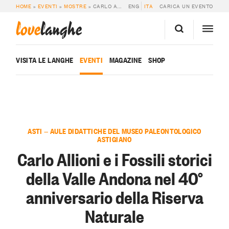
HOME
»
EVENTI
»
MOSTRE
»
CARLO ALLIONI E I FOSSILI STORICI DELLA VALLE ANDONA NEL 40° ANNIVERSARIO DELLA RISERVA NATURALE
ENG
ITA
CARICA UN EVENTO
love
langhe
VISITA LE LANGHE
EVENTI
MAGAZINE
SHOP
ASTI — AULE DIDATTICHE DEL MUSEO PALEONTOLOGICO
ASTIGIANO
Carlo Allioni e i Fossili storici
della Valle Andona nel 40°
anniversario della Riserva
Naturale