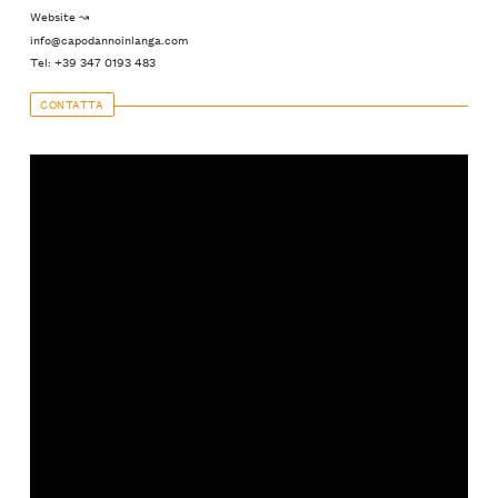
Website ↝
info@capodannoinlanga.com
Tel: +39 347 0193 483
CONTATTA