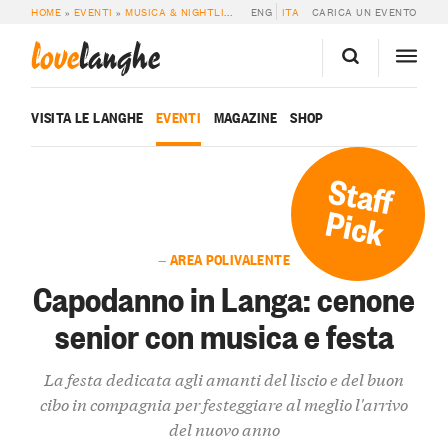
HOME
»
EVENTI
»
MUSICA & NIGHTLIFE
»
CAPODANNO IN LANGA: CENONE SENI
ENG
ITA
CARICA UN EVENTO
love
langhe
VISITA LE LANGHE
EVENTI
MAGAZINE
SHOP
Staff
Pick
— AREA POLIVALENTE
Capodanno in Langa: cenone
senior con musica e festa
La festa dedicata agli amanti del liscio e del buon
cibo in compagnia per festeggiare al meglio l'arrivo
del nuovo anno