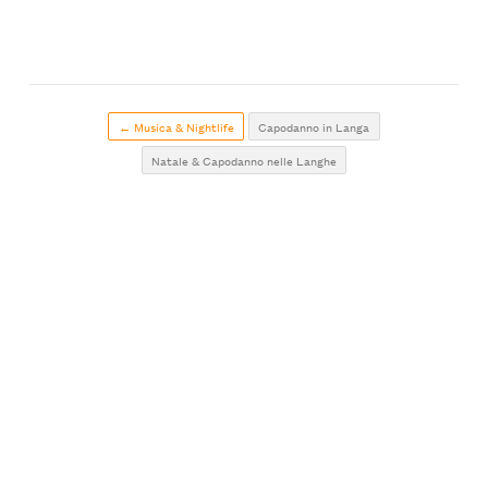
← Musica & Nightlife
Capodanno in Langa
Natale & Capodanno nelle Langhe