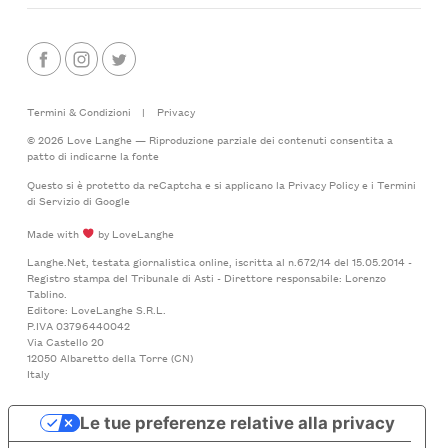
Termini & Condizioni
|
Privacy
© 2026 Love Langhe — Riproduzione parziale dei contenuti consentita a
patto di indicarne la fonte
Questo si è protetto da reCaptcha e si applicano la
Privacy Policy
e i
Termini
di Servizio
di Google
Made with
by LoveLanghe
Langhe.Net, testata giornalistica online, iscritta al n.672/14 del 15.05.2014 -
Registro stampa del Tribunale di Asti - Direttore responsabile: Lorenzo
Tablino.
Editore: LoveLanghe S.R.L.
P.IVA 03796440042
Via Castello 20
12050 Albaretto della Torre (CN)
Italy
Le tue preferenze relative alla privacy