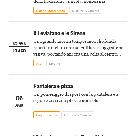
della tradizione vinicola monferrina
Fubine Monferrato
Cultura & Cinema
Il Leviatano e le Sirene
Una grande mostra temporanea che fonde
05 AGO
reperti unici, ricerca scientifica e suggestione
10 AGO
visiva, portando ancora una volta al centro
della scena le meraviglie del passato astigiano
Asti
Mostre
Pantalera e pizza
Un pomeriggio di sport con la pantalera e a
06
seguire cena con pizza e non solo
AGO
Lequio Berria
Cultura & Cinema