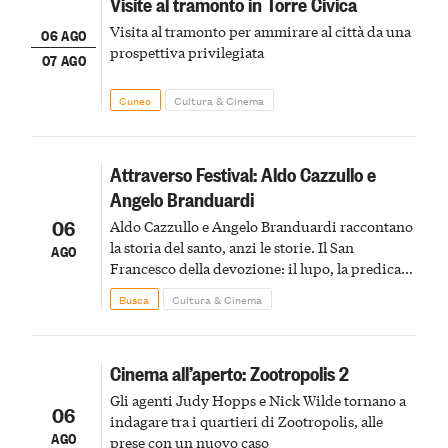
Visite al tramonto in Torre Civica
Visita al tramonto per ammirare al città da una
06 AGO
prospettiva privilegiata
07 AGO
Cuneo
Cultura & Cinema
Attraverso Festival: Aldo Cazzullo e
Angelo Branduardi
06
Aldo Cazzullo e Angelo Branduardi raccontano
la storia del santo, anzi le storie. Il San
AGO
Francesco della devozione: il lupo, la predica
agli uccelli, le stimmate
Busca
Cultura & Cinema
Cinema all’aperto: Zootropolis 2
Gli agenti Judy Hopps e Nick Wilde tornano a
06
indagare tra i quartieri di Zootropolis, alle
AGO
prese con un nuovo caso