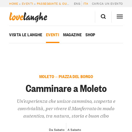
HOME
»
EVENTI
»
PASSEGGIATE & OUTDOOR
ENG
»
CAMMINARE A MOLETO
ITA
CARICA UN EVENTO
love
langhe
VISITA LE LANGHE
EVENTI
MAGAZINE
SHOP
MOLETO — PIAZZA DEL BORGO
Camminare a Moleto
Un’esperienza che unisce cammino, scoperta e
convivialità, per vivere il Monferrato in modo
autentico, tra natura, storia e buon cibo
Da Sabato
A Sabato