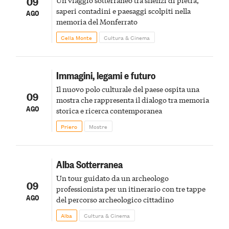
09
Un viaggio sotterraneo tra silenzi di pietra,
saperi contadini e paesaggi scolpiti nella
AGO
memoria del Monferrato
Cella Monte
Cultura & Cinema
Immagini, legami e futuro
Il nuovo polo culturale del paese ospita una
09
mostra che rappresenta il dialogo tra memoria
AGO
storica e ricerca contemporanea
Priero
Mostre
Alba Sotterranea
Un tour guidato da un archeologo
09
professionista per un itinerario con tre tappe
AGO
del percorso archeologico cittadino
Alba
Cultura & Cinema