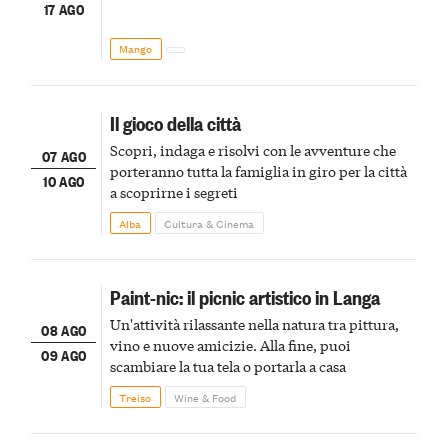
17 AGO
Mango
Il gioco della città
Scopri, indaga e risolvi con le avventure che
07 AGO
porteranno tutta la famiglia in giro per la città
10 AGO
a scoprirne i segreti
Alba
Cultura & Cinema
Paint-nic: il picnic artistico in Langa
Un'attività rilassante nella natura tra pittura,
08 AGO
vino e nuove amicizie. Alla fine, puoi
09 AGO
scambiare la tua tela o portarla a casa
Treiso
Wine & Food