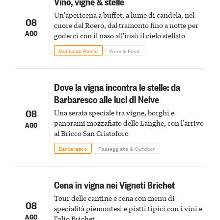
Vino, vigne & stelle
Un'apericena a buffet, a lume di candela, nel
08
cuore del Roero, dal tramonto fino a notte per
AGO
goderci con il naso all'insù il cielo stellato
Montaldo Roero
Wine & Food
Dove la vigna incontra le stelle: da
Barbaresco alle luci di Neive
08
Una serata speciale tra vigne, borghi e
panorami mozzafiato delle Langhe, con l’arrivo
AGO
al Bricco San Cristoforo
Barbaresco
Passeggiate & Outdoor
Cena in vigna nei Vigneti Brichet
Tour delle cantine e cena con menu di
08
specialità piemontesi e piatti tipici con i vini e
AGO
l’olio Brichet