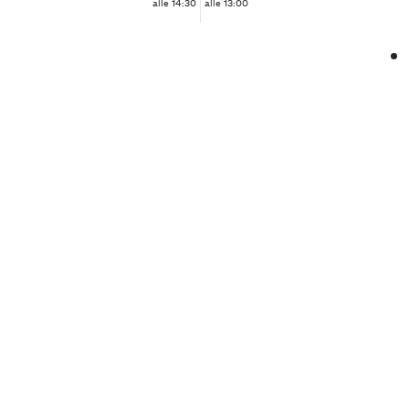
alle 14:30
alle 13:00
❮
❯