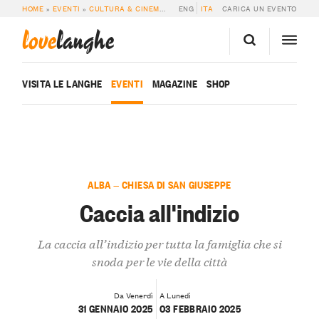
HOME
»
EVENTI
»
CULTURA & CINEMA
»
CACCIA ALL’INDIZIO
ENG
ITA
CARICA UN EVENTO
love
langhe
VISITA LE LANGHE
EVENTI
MAGAZINE
SHOP
ALBA — CHIESA DI SAN GIUSEPPE
Caccia all'indizio
La caccia all’indizio per tutta la famiglia che si
snoda per le vie della città
Da Venerdì
A Lunedì
31 GENNAIO 2025
03 FEBBRAIO 2025