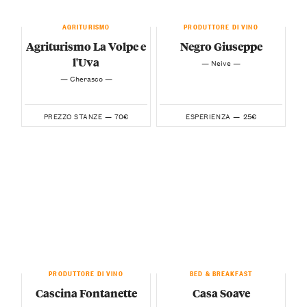
AGRITURISMO
PRODUTTORE DI VINO
Agriturismo La Volpe e
Negro Giuseppe
l'Uva
— Neive —
— Cherasco —
70€
25€
PREZZO STANZE —
ESPERIENZA —
PRODUTTORE DI VINO
BED & BREAKFAST
Cascina Fontanette
Casa Soave