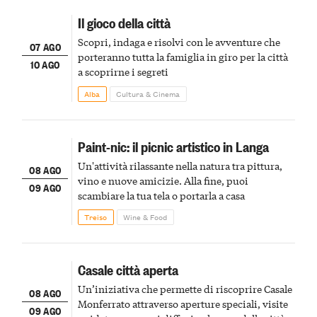
Il gioco della città
Scopri, indaga e risolvi con le avventure che
07 AGO
porteranno tutta la famiglia in giro per la città
10 AGO
a scoprirne i segreti
Alba
Cultura & Cinema
Paint-nic: il picnic artistico in Langa
Un'attività rilassante nella natura tra pittura,
08 AGO
vino e nuove amicizie. Alla fine, puoi
09 AGO
scambiare la tua tela o portarla a casa
Treiso
Wine & Food
Casale città aperta
Un’iniziativa che permette di riscoprire Casale
08 AGO
Monferrato attraverso aperture speciali, visite
09 AGO