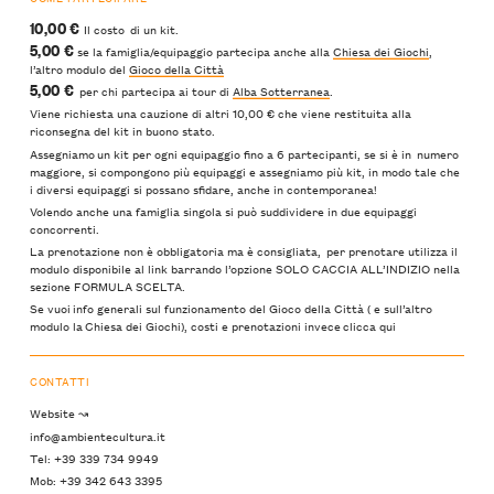
10,00 €
Il costo di un kit.
5,00 €
se la famiglia/equipaggio partecipa anche alla
Chiesa dei Giochi
,
l’altro modulo del
Gioco della Città
5,00 €
per chi partecipa ai tour di
Alba Sotterranea
.
Viene richiesta una cauzione di altri 10,00 € che viene restituita alla
riconsegna del kit in buono stato.
Assegniamo un kit per ogni equipaggio fino a 6 partecipanti, se si è in numero
maggiore, si compongono più equipaggi e assegniamo più kit, in modo tale che
i diversi equipaggi si possano sfidare, anche in contemporanea!
Volendo anche una famiglia singola si può suddividere in due equipaggi
concorrenti.
La prenotazione non è obbligatoria ma è consigliata, per prenotare utilizza il
modulo disponibile al link barrando l’opzione SOLO CACCIA ALL’INDIZIO nella
sezione FORMULA SCELTA.
Se vuoi info generali sul funzionamento del Gioco della Città ( e sull’altro
modulo la Chiesa dei Giochi), costi e prenotazioni invece clicca qui
CONTATTI
Website ↝
info@ambientecultura.it
Tel: +39 339 734 9949
Mob: +39 342 643 3395