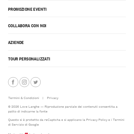
PROMOZIONE EVENTI
COLLABORA CON NOI
AZIENDE
TOUR PERSONALIZZATI
Termini & Condizioni
|
Privacy
© 2026 Love Langhe — Riproduzione parziale dei contenuti consentita a
patto di indicarne la fonte
Questo si è protetto da reCaptcha e si applicano la
Privacy Policy
e i
Termini
di Servizio
di Google