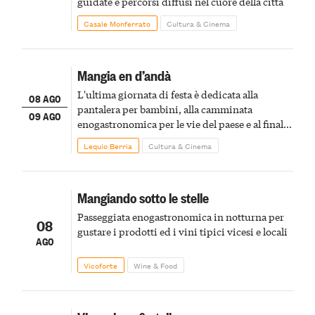
guidate e percorsi diffusi nel cuore della città
Casale Monferrato
Cultura & Cinema
Mangia en d’andà
L'ultima giornata di festa è dedicata alla
08 AGO
pantalera per bambini, alla camminata
09 AGO
enogastronomica per le vie del paese e al finale
pirotecnico
Lequio Berria
Cultura & Cinema
Mangiando sotto le stelle
Passeggiata enogastronomica in notturna per
08
gustare i prodotti ed i vini tipici vicesi e locali
AGO
Vicoforte
Wine & Food