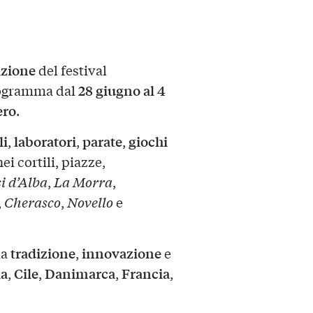
izione
del festival
28 giugno al 4
rogramma dal
ero
.
li
laboratori
parate
giochi
,
,
,
nei cortili, piazze,
i d’Alba
,
La Morra
,
,
Cherasco
,
Novello
e
tradizione
innovazione
la
,
e
ia
Cile
Danimarca
Francia
,
,
,
,