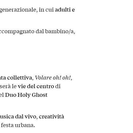
adulti e
rgenerazionale, in cui
accompagnato dal bambino/a,
ta collettiva
,
Volare oh! oh!
,
vie del centro
rserà le
di
Duo Holy Ghost
el
sica dal vivo
creatività
,
 festa urbana.