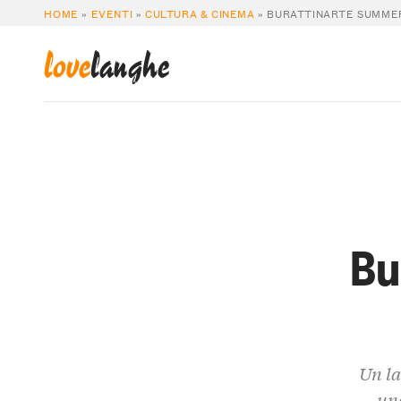
HOME
»
EVENTI
»
CULTURA & CINEMA
»
BURATTINARTE SUMMER
love
langhe
Bu
Un la
una