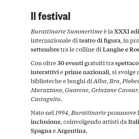
Il festival
XXXI ed
Burattinarte Summertime
è la
teatro di figura
internazionale di
, in p
settembre
Langhe e Ro
tra le colline di
30 eventi
spettaco
Con oltre
gratuiti tra
interattivi
prime nazionali
e
, si svolge 
biblioteche e borghi di
Alba
,
Bra
,
Piobes
Murazzano
,
Guarene
,
Grinzane Cavour
Castagnito
.
Nato nel
1994
,
Burattinarte
promuove 
inclusione
Ital
, coinvolgendo artisti da
Spagna
Argentina
e
.