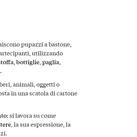
uiscono pupazzi a bastone,
artecipanti, utilizzando
stoffa
bottiglie
paglia
,
,
,
.
beri, animali, oggetti o
sta in una scatola di cartone
to
: si lavora su come
ttere
, la sua espressione, la
zi.