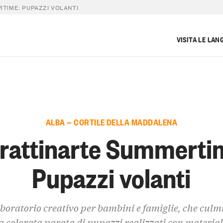
TIME: PUPAZZI VOLANTI
VISITA LE LAN
ALBA — CORTILE DELLA MADDALENA
rattinarte Summerti
Pupazzi volanti
boratorio creativo per bambini e famiglie, che culm
 colorata parata di pupazzi realizzati con material