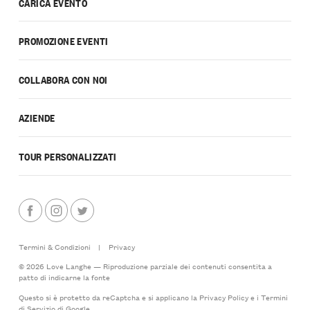
CARICA EVENTO
PROMOZIONE EVENTI
COLLABORA CON NOI
AZIENDE
TOUR PERSONALIZZATI
Termini & Condizioni
|
Privacy
© 2026 Love Langhe — Riproduzione parziale dei contenuti consentita a
patto di indicarne la fonte
Questo si è protetto da reCaptcha e si applicano la
Privacy Policy
e i
Termini
di Servizio
di Google