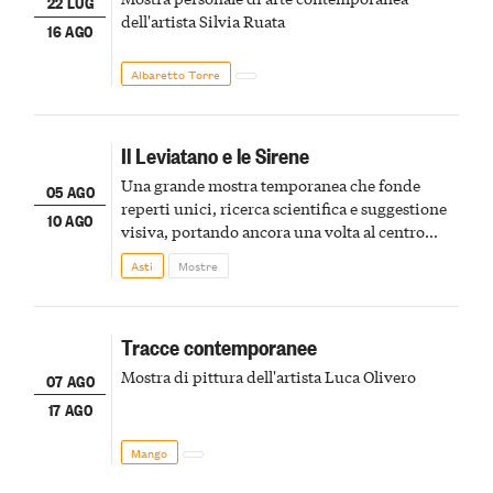
22 LUG
dell'artista Silvia Ruata
16 AGO
Albaretto Torre
Il Leviatano e le Sirene
Una grande mostra temporanea che fonde
05 AGO
reperti unici, ricerca scientifica e suggestione
10 AGO
visiva, portando ancora una volta al centro
della scena le meraviglie del passato astigiano
Asti
Mostre
Tracce contemporanee
Mostra di pittura dell'artista Luca Olivero
07 AGO
17 AGO
Mango