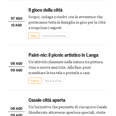
Il gioco della città
Scopri, indaga e risolvi con le avventure che
07 AGO
porteranno tutta la famiglia in giro per la città
10 AGO
a scoprirne i segreti
Alba
Cultura & Cinema
Paint-nic: il picnic artistico in Langa
Un'attività rilassante nella natura tra pittura,
08 AGO
vino e nuove amicizie. Alla fine, puoi
09 AGO
scambiare la tua tela o portarla a casa
Treiso
Wine & Food
Casale città aperta
Un’iniziativa che permette di riscoprire Casale
08 AGO
Monferrato attraverso aperture speciali, visite
09 AGO