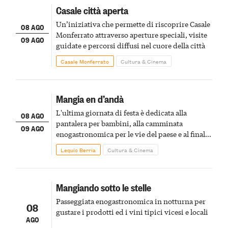
Casale città aperta
Un’iniziativa che permette di riscoprire Casale
08 AGO
Monferrato attraverso aperture speciali, visite
09 AGO
guidate e percorsi diffusi nel cuore della città
Casale Monferrato
Cultura & Cinema
Mangia en d’andà
L'ultima giornata di festa è dedicata alla
08 AGO
pantalera per bambini, alla camminata
09 AGO
enogastronomica per le vie del paese e al finale
pirotecnico
Lequio Berria
Cultura & Cinema
Mangiando sotto le stelle
Passeggiata enogastronomica in notturna per
08
gustare i prodotti ed i vini tipici vicesi e locali
AGO