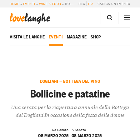
HOME
»
EVENTI
»
WINE & FOOD
»
BOLLICINE E PATATINE
ENG
ITA
CARICA UN EVENTO
love
langhe
VISITA LE LANGHE
EVENTI
MAGAZINE
SHOP
DOGLIANI — BOTTEGA DEL VINO
Bollicine e patatine
Una serata per la riapertura annuale della Bottega
del Dogliani In occasione della festa delle donne
Da Sabato
A Sabato
08 MARZO 2025
08 MARZO 2025