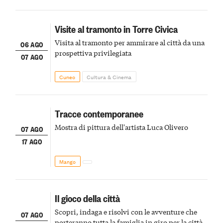
Visite al tramonto in Torre Civica
Visita al tramonto per ammirare al città da una
06 AGO
prospettiva privilegiata
07 AGO
Cuneo
Cultura & Cinema
Tracce contemporanee
Mostra di pittura dell'artista Luca Olivero
07 AGO
17 AGO
Mango
Il gioco della città
Scopri, indaga e risolvi con le avventure che
07 AGO
porteranno tutta la famiglia in giro per la città