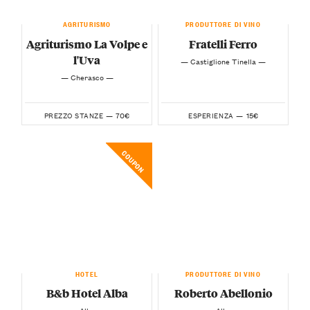
AGRITURISMO
PRODUTTORE DI VINO
Agriturismo La Volpe e
Fratelli Ferro
l'Uva
— Castiglione Tinella —
— Cherasco —
70€
15€
PREZZO STANZE —
ESPERIENZA —
COUPON
HOTEL
PRODUTTORE DI VINO
B&b Hotel Alba
Roberto Abellonio
— Alba —
— Alba —