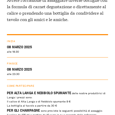
la formula di carnet degustazione o direttamente al
calice o prendendo una bottiglia da condividere al
tavolo con gli amici e le amiche.
INIZIA
08 MARZO 2025
alle 18:30
FINISCE
08 MARZO 2025
alle 23:30
COME PARTECIPARE
PER ALTA LANGA E NEBBIOLO SPUMANTE
delle nostre produttrici di
Langa i prezzi sono:
Il calice di Alta Langa o di Nebbiolo spumante 8 €
La bottiglia al tavolo a partire da 30 €
PER GLI CHAMPAGNE
sono previste le seguenti possibilità di assaggio:
Il calice da 125 ml a partire da 10 euro in su a seconda delle referenze