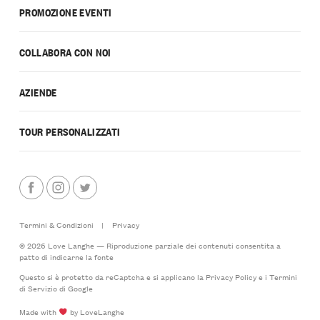
PROMOZIONE EVENTI
COLLABORA CON NOI
AZIENDE
TOUR PERSONALIZZATI
Termini & Condizioni
|
Privacy
© 2026 Love Langhe — Riproduzione parziale dei contenuti consentita a
patto di indicarne la fonte
Questo si è protetto da reCaptcha e si applicano la
Privacy Policy
e i
Termini
di Servizio
di Google
Made with
by LoveLanghe