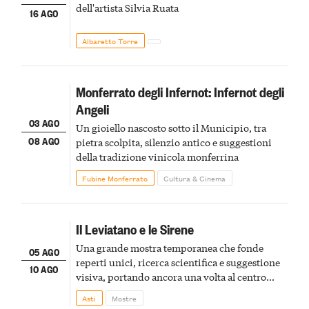
dell'artista Silvia Ruata
16 AGO
Albaretto Torre
Monferrato degli Infernot: Infernot degli
Angeli
03 AGO
Un gioiello nascosto sotto il Municipio, tra
08 AGO
pietra scolpita, silenzio antico e suggestioni
della tradizione vinicola monferrina
Fubine Monferrato
Cultura & Cinema
Il Leviatano e le Sirene
Una grande mostra temporanea che fonde
05 AGO
reperti unici, ricerca scientifica e suggestione
10 AGO
visiva, portando ancora una volta al centro
della scena le meraviglie del passato astigiano
Asti
Mostre